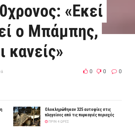
0χρονος: «Εκεί
εί ο Μπάμπης,
ι κανείς»
0
0
0
τά
νη
Ολοκληρώθηκαν 325 αυτοψίες στις
πληγείσες από τις πυρκαγιές περιοχές
ΠΡΙΝ 4 ΏΡΕΣ