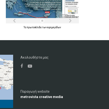
Τα
πρωτοσέλιδα
των
εφημερίδων
Ακολουθήστε μας
Παραγωγή website
metrovista creative media