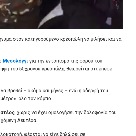
ήνυμα στον κατηγορούμενο κρεοπώλη να μιλήσει και να
ο
Μεσολόγγι
για την εντοπισμό της σορού του
λληψη του 50χρονου κρεοπώλη, θεωρείται ότι έπεσε
ι να βρεθεί – ακόμα και μήνες – ενώ η αδερφή του
 μέτρο» όλο τον κάμπο.
ιστέος
, χωρίς να έχει ομολογήσει την δολοφονία του
ρχόμενη Δευτέρα.
λοκατοχή, φέρεται να είχε δηλώσει σε