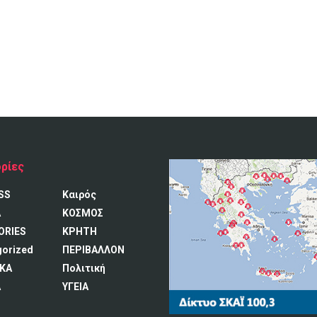
ρίες
SS
Καιρός
A
ΚΟΣΜΟΣ
ORIES
ΚΡΗΤΗ
gorized
ΠΕΡΙΒΑΛΛΟΝ
ΚΑ
Πολιτική
Α
ΥΓΕΙΑ