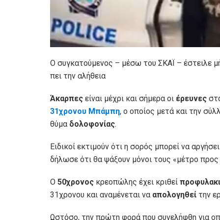
Ο συγκατούμενος – μέσω του ΣΚΑΪ – έστειλε μ
πει την αλήθεια
Άκαρπες
είναι μέχρι και σήμερα οι
έρευνες
στ
31χρονου Μπάμπη
, ο οποίος μετά και την σύ
θύμα
δολοφονίας
.
Ειδικοί εκτιμούν ότι η σορός μπορεί να αργήσε
δήλωσε ότι θα ψάξουν μόνοι τους «μέτρο προς
Ο
50χρονος
κρεοπώλης έχει κριθεί
προφυλακ
31χρονου και αναμένεται να
απολογηθεί
την ε
Ωστόσο, την πρώτη φορά που συνελήφθη για οπ