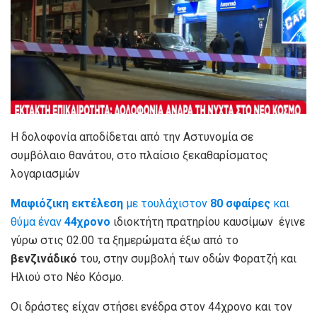
Η δολοφονία αποδίδεται από την Αστυνομία σε
συμβόλαιο θανάτου, στο πλαίσιο ξεκαθαρίσματος
λογαριασμών
Μαφιόζικη εκτέλεση
με τουλάχιστον
80 σφαίρες
και
θύμα έναν
44χρονο
ιδιοκτήτη πρατηρίου καυσίμων έγινε
γύρω στις 02.00 τα ξημερώματα έξω από το
βενζινάδικό
του, στην συμβολή των οδών Φορατζή και
Ηλιού στο Νέο Κόσμο.
Οι δράστες είχαν στήσει ενέδρα στον 44χρονο και τον