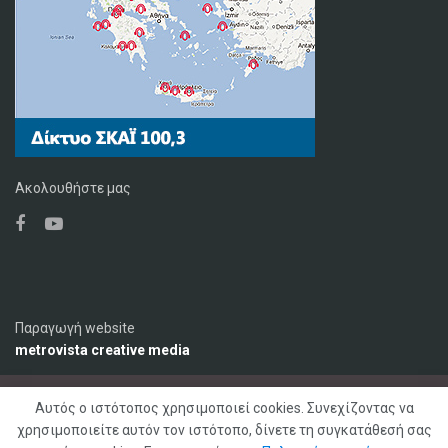
Ακολουθήστε μας
Παραγωγή website
metrovista creative media
Αυτός ο ιστότοπος χρησιμοποιεί cookies. Συνεχίζοντας να
Ο Σταθμός
Διαφήμιση
Επικοινωνία
χρησιμοποιείτε αυτόν τον ιστότοπο, δίνετε τη συγκατάθεσή σας
Πολιτική Απορρήτου