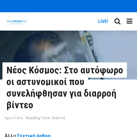
LIVE!
Νέος Κόσμος: Στο αυτόφωρο
οι αστυνομικοί που
συνελήφθησαν για διαρροή
βίντεο
πριν 3 έτη
Reading Time: 3λεπτά
Άλλα
Σχετικά άρθρα