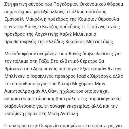
Στη φετινή σύνοδο του Παγκόσμιου Οικονομικού Φόρουμ
συμμετέχουν, μεταξύ άλλων, ο Γάλλος πρόεδρος
Εμανουέλ Μακρόν, η πρόεδρος της Κομισιόν Ούρσουλα
φον ντερ Λάιεν, ο Κινέζος πρόεδρος Σι Τζιπίνγκ, ο νέος
πρόεδρος της Αργεντινής Χαβιέ Μιλέι και ο
πρωθυπουργός της Ελλάδας Κυριάκος Μητσοτάκης.
Με ενδιαφέρον αναμένονται πιθανές διαβουλεύσεις για
τον πόλεμο στη Γάζα. Στο ελβετικό θέρετρο θα
βρίσκονται ο Αμερικανός υπουργός Εξωτερικών Άντονι
Μπλίνκεν, ο Ισραηλινός πρόεδρος Ισαάκ Χέρτσογκ, αλλά
και ο πρωθυπουργός του Κατάρ Μοχάμεντ Μπιν
Αμπντουλραχμάν Αλ Θάνι, η χώρα του οποίου έχει
επωμιστεί ως τώρα κομβικό ρόλο στις παρασκηνιακές
διαβουλεύσεις για τη σύναψη εκεχειρίας, αλλά και την
«επόμενη μέρα» στη Μέση Ανατολή.
Ο πόλεμος στην Ουκρανία παραμένει στο επίκεντρο, για