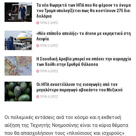
Τα νέα θωρηκτά των ΗΠΑ που θα φέρουν το όνομα
του Τραμπ υπολογίζεται πως θα κοστίσουν 275 δισ.
δολάρια
ΠΡΙΝ 5 ΏΡΕΣ
«Νέο επίπεδο απειλής» το drone με εκρηκτικά στη
Λειψία
ΠΡΙΝ 5 ΏΡΕΣ
Η Σαουδική Αραβία μπορεί να σπάσει την κυριαρχία
των Χούθι στην Ερυθρά Θάλασσα
ΠΡΙΝ 6 ΏΡΕΣ
Οι ΗΠΑ αναστέλλουν τις εισαγωγές από τον
μεγαλύτερο παραγωγό αβοκάντο του Μεξικού
ΠΡΙΝ 6 ΏΡΕΣ
Οι πολεμικές εντάσεις ανά τον κόσμο και η εκθετική
αύξηση της Τεχνητής Νοημοσύνης είναι τα κύρια θέματα
που θα απασχολήσουν τους «πλούσιους και ισχυρούς»