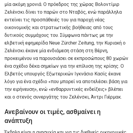
μία ακόμη χρονιά. Ο πρόεδρος της χώρας Βολοντίμιρ
Ζελένσκι δίνει το παρών στο Νταβός, ενώ παράλληλα
εντείνει τις προσπάθειές του για παροχή νέας
οικονομικής και στρατιωτικής βοήθειας από τους
δυτικούς συμμάχους του. Σύμφωνα πάντως με την
ελβετική εφημερίδα Neue Zürcher Zeitung, την Κυριακή ο
Ζελένσκι έκανε μία ενδιάμεση στάση στη Βέρνη,
προκειμένου να παρουσιάσει σε εκπροσώπους 80 χωρών
ένα σχέδιο δέκα σημείων για την επίλυση της κρίσης. Ο
Ελβετός υπουργός Εξωτερικών Ιγκνάσιο Κασίς έκανε
λόγο για ένα σχέδιο «που μπορεί να αποτελέσει βάση για
την ειρήνευση», ενώ «ενθαρρυντικές ενδείξεις» βλέπει
και ο στενός συνεργάτης του Ζελένσκι, Άντρι Γιέρμακ.
Ανεβαίνουν οι τιμές, ασθμαίνει η
ανάπτυξη
Έκδηλη είναι η ανησυχία και για τις διεθνείς οικονομικές