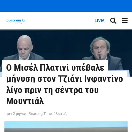
LIVE!
Ο Μισέλ Πλατινί υπέβαλε
μήνυση στον Τζιάνι Ινφαντίνο
λίγο πριν τη σέντρα του
Μουντιάλ
πριν 2 μήνες
Reading Time: 1λεπτά