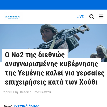
LIVE!
Ο Νο2 της διεθνώς
αναγνωρισμένης κυβέρνησης
της Υεμένης καλεί για χερσαίες
επιχειρήσεις κατά των Χούθι
πριν 3 έτη
Reading Time: 8λεπτά
Άλλα
Σχετικά άρθρα