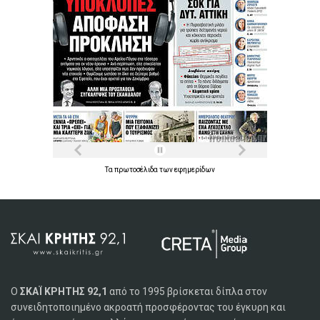
Τα
πρωτοσέλιδα
των
εφημερίδων
Ο
ΣΚΑΪ ΚΡΗΤΗΣ 92,1
από το 1995 βρίσκεται δίπλα στον
συνειδητοποιημένο ακροατή προσφέροντας του έγκυρη και