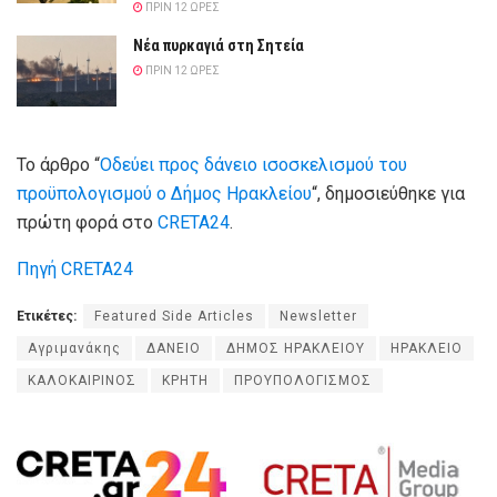
ΠΡΙΝ 12 ΏΡΕΣ
Νέα πυρκαγιά στη Σητεία
ΠΡΙΝ 12 ΏΡΕΣ
Το άρθρο “
Οδεύει προς δάνειο ισοσκελισμού του
προϋπολογισμού ο Δήμος Ηρακλείου
“, δημοσιεύθηκε για
πρώτη φορά στο
CRETA24
.
Πηγή CRETA24
Ετικέτες:
Featured Side Articles
Newsletter
Αγριμανάκης
ΔΑΝΕΙΟ
ΔΗΜΟΣ ΗΡΑΚΛΕΙΟΥ
ΗΡΑΚΛΕΙΟ
ΚΑΛΟΚΑΙΡΙΝΟΣ
ΚΡΗΤΗ
ΠΡΟΥΠΟΛΟΓΙΣΜΟΣ