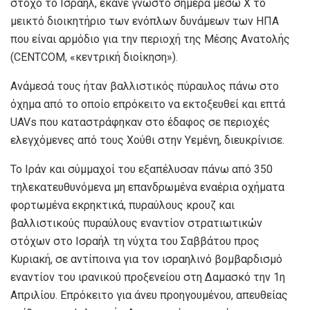
στόχο το Ισραήλ, έκανε γνωστό σήμερα μέσω X το
μεικτό διοικητήριο των ενόπλων δυνάμεων των ΗΠΑ
που είναι αρμόδιο για την περιοχή της Μέσης Ανατολής
(CENTCOM, «κεντρική διοίκηση»).
Ανάμεσά τους ήταν βαλλιστικός πύραυλος πάνω στο
όχημα από το οποίο επρόκειτο να εκτοξευθεί και επτά
UAVs που καταστράφηκαν στο έδαφος σε περιοχές
ελεγχόμενες από τους Χούθι στην Υεμένη, διευκρίνισε.
Το Ιράν και σύμμαχοί του εξαπέλυσαν πάνω από 350
τηλεκατευθυνόμενα μη επανδρωμένα εναέρια οχήματα
φορτωμένα εκρηκτικά, πυραύλους κρουζ και
βαλλιστικούς πυραύλους εναντίον στρατιωτικών
στόχων στο Ισραήλ τη νύχτα του Σαββάτου προς
Κυριακή, σε αντίποινα για τον ισραηλινό βομβαρδισμό
εναντίον του ιρανικού προξενείου στη Δαμασκό την 1η
Απριλίου. Επρόκειτο για άνευ προηγουμένου, απευθείας