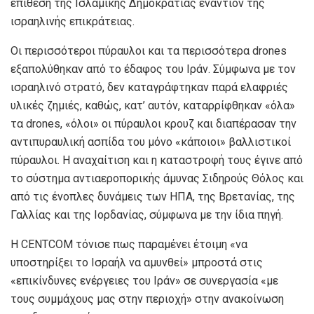
επίθεση της Ισλαμικής Δημοκρατίας εναντίον της
ισραηλινής επικράτειας.
Οι περισσότεροι πύραυλοι και τα περισσότερα drones
εξαπολύθηκαν από το έδαφος του Ιράν. Σύμφωνα με τον
ισραηλινό στρατό, δεν καταγράφτηκαν παρά ελαφριές
υλικές ζημιές, καθώς, κατ’ αυτόν, καταρρίφθηκαν «όλα»
τα drones, «όλοι» οι πύραυλοι κρουζ και διαπέρασαν την
αντιπυραυλική ασπίδα του μόνο «κάποιοι» βαλλιστικοί
πύραυλοι. Η αναχαίτιση και η καταστροφή τους έγινε από
το σύστημα αντιαεροπορικής άμυνας Σιδηρούς Θόλος και
από τις ένοπλες δυνάμεις των ΗΠΑ, της Βρετανίας, της
Γαλλίας και της Ιορδανίας, σύμφωνα με την ίδια πηγή.
Η CENTCOM τόνισε πως παραμένει έτοιμη «να
υποστηρίξει το Ισραήλ να αμυνθεί» μπροστά στις
«επικίνδυνες ενέργειες του Ιράν» σε συνεργασία «με
τους συμμάχους μας στην περιοχή» στην ανακοίνωση