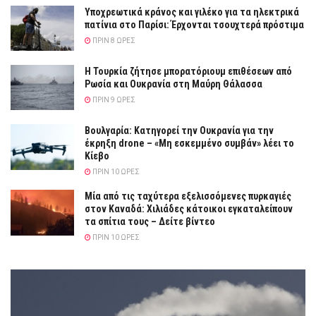
Υποχρεωτικά κράνος και γιλέκο για τα ηλεκτρικά
πατίνια στο Παρίσι: Έρχονται τσουχτερά πρόστιμα
ΠΡΙΝ 8 ΏΡΕΣ
Η Τουρκία ζήτησε μπορατόριουμ επιθέσεων από
Ρωσία και Ουκρανία στη Μαύρη Θάλασσα
ΠΡΙΝ 9 ΏΡΕΣ
Βουλγαρία: Κατηγορεί την Ουκρανία για την
έκρηξη drone – «Μη εσκεμμένο συμβάν» λέει το
Κίεβο
ΠΡΙΝ 10 ΏΡΕΣ
Μία από τις ταχύτερα εξελισσόμενες πυρκαγιές
στον Καναδά: Χιλιάδες κάτοικοι εγκαταλείπουν
τα σπίτια τους – Δείτε βίντεο
ΠΡΙΝ 10 ΏΡΕΣ