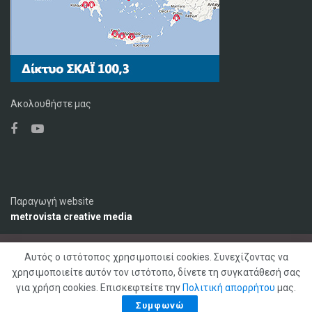
Ακολουθήστε μας
Παραγωγή website
metrovista creative media
Αυτός ο ιστότοπος χρησιμοποιεί cookies. Συνεχίζοντας να
Ο Σταθμός
Διαφήμιση
Επικοινωνία
χρησιμοποιείτε αυτόν τον ιστότοπο, δίνετε τη συγκατάθεσή σας
Πολιτική Απορρήτου
για χρήση cookies. Επισκεφτείτε την
Πολιτική απορρήτου
μας.
© 2020 ΣΚΑΪ ΚΡΗΤΗΣ 92,1 FM, Με επιφύλαξη παντός δικαιώματος
Συμφωνώ