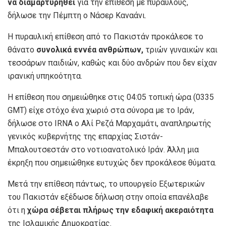
να διαμαρτυρηθεί
για την επίθεση με πυραύλους,
δήλωσε την Πέμπτη ο Νάσερ Καναάνι.
Η πυραυλική επίθεση από το Πακιστάν προκάλεσε το
θάνατο
συνολικά εννέα ανθρώπων,
τριών γυναικών και
τεσσάρων παιδιών, καθώς και δύο ανδρών που δεν είχαν
ιρανική υπηκοότητα.
Η επίθεση που σημειώθηκε στις 04:05 τοπική ώρα (0335
GMT) είχε στόχο ένα χωριό στα σύνορα με το Ιράν,
δήλωσε στο IRNA ο Αλί Ρεζά Μαρχαμάτι, αναπληρωτής
γενικός κυβερνήτης της επαρχίας Σιστάν-
Μπαλουτσεστάν στο νοτιοανατολικό Ιράν. Άλλη μια
έκρηξη που σημειώθηκε ευτυχώς δεν προκάλεσε θύματα.
Μετά την επίθεση πάντως, το υπουργείο Εξωτερικών
του Πακιστάν εξέδωσε δήλωση στην οποία επανέλαβε
ότι η
χώρα σέβεται πλήρως την εδαφική ακεραιότητα
της Ισλαμικής Δημοκρατίας.