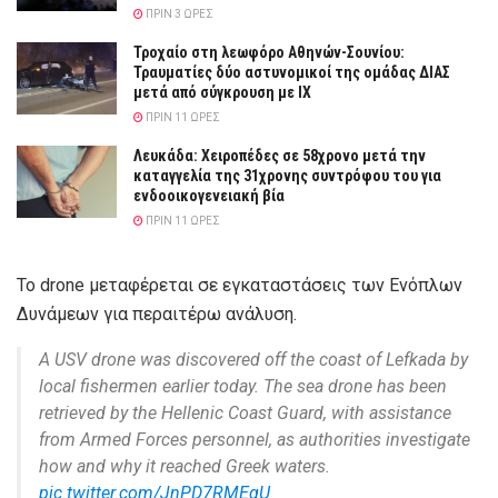
ΠΡΙΝ 3 ΏΡΕΣ
Τροχαίο στη λεωφόρο Αθηνών-Σουνίου:
Τραυματίες δύο αστυνομικοί της ομάδας ΔΙΑΣ
μετά από σύγκρουση με ΙΧ
ΠΡΙΝ 11 ΏΡΕΣ
Λευκάδα: Χειροπέδες σε 58χρονο μετά την
καταγγελία της 31χρονης συντρόφου του για
ενδοοικογενειακή βία
ΠΡΙΝ 11 ΏΡΕΣ
Το drone μεταφέρεται σε εγκαταστάσεις των Ενόπλων
Δυνάμεων για περαιτέρω ανάλυση.
A USV drone was discovered off the coast of Lefkada by
local fishermen earlier today. The sea drone has been
retrieved by the Hellenic Coast Guard, with assistance
from Armed Forces personnel, as authorities investigate
how and why it reached Greek waters.
pic.twitter.com/JnPD7RMEgU