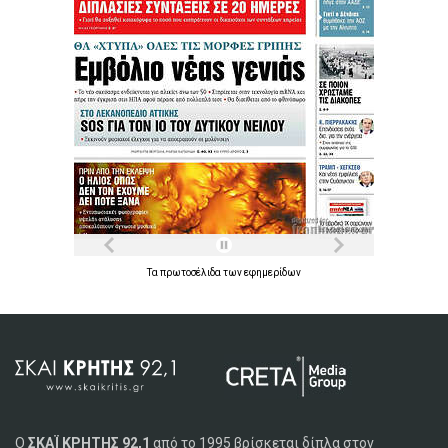
Τα
πρωτοσέλιδα
των
εφημερίδων
Ο
ΣΚΑΪ ΚΡΗΤΗΣ 92,1
από το 1995 βρίσκεται δίπλα στον