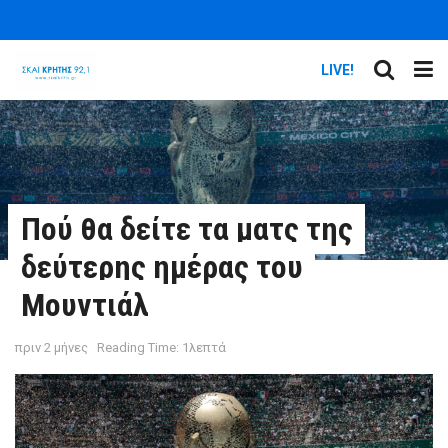
LIVE!
Πού θα δείτε τα ματς της
δεύτερης ημέρας του
Μουντιάλ
πριν 2 μήνες
Reading Time: 1λεπτά