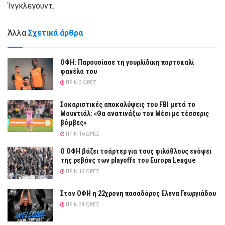
Ίνγκλεγουντ.
Άλλα
Σχετικά άρθρα
ΟΦΗ: Παρουσίασε τη γουρλίδικη πορτοκαλί
φανέλα του
ΠΡΙΝ 2 ΏΡΕΣ
Σοκαριστικές αποκαλύψεις του FBI μετά το
Μουντιάλ: «Θα ανατινάξω τον Μέσι με τέσσερις
βόμβες»
ΠΡΙΝ 16 ΏΡΕΣ
Ο ΟΦΗ βάζει τσάρτερ για τους φιλάθλους ενόψει
της ρεβάνς των playoffs του Europa League
ΠΡΙΝ 19 ΏΡΕΣ
Στον ΟΦΗ η 22χρονη πασαδόρος Ελενα Γεωργιάδου
ΠΡΙΝ 24 ΏΡΕΣ