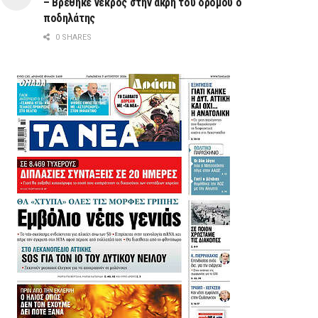
– Βρέθηκε νεκρός στην άκρη του δρόμου ο
ποδηλάτης
0 SHARES