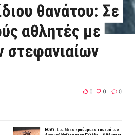
διου θανάτου: Σε
ούς αθλητές με
ν στεφανιαίων
0
0
0
ά
ΕΟΔΥ: Στα 65 τα κρούσματα του ιού του