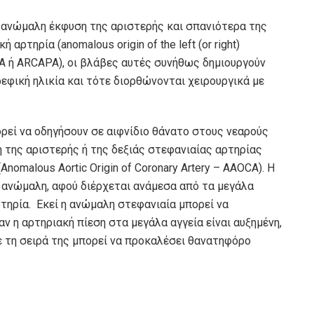
ανώμαλη έκφυση της αριστερής και σπανιότερα της
αρτηρία (anomalous origin of the left (or right)
CAPA ή ARCAPA), οι βλάβες αυτές συνήθως δημιουργούν
φική ηλικία και τότε διορθώνονται χειρουργικά με
ρεί να οδηγήσουν σε αιφνίδιο θάνατο στους νεαρούς
 της αριστερής ή της δεξιάς στεφανιαίας αρτηρίας
nomalous Αortic Οrigin of Coronary Artery – AAOCA). Η
ς ανώμαλη, αφού διέρχεται ανάμεσα από τα μεγάλα
ρτηρία. Εκεί η ανώμαλη στεφανιαία μπορεί να
ν η αρτηριακή πίεση στα μεγάλα αγγεία είναι αυξημένη,
ε τη σειρά της μπορεί να προκαλέσει θανατηφόρο