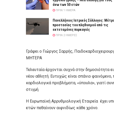
εμβόλιο γρίπης – Νέα επιλογή για τους
άνω των 50 ετών
ΠΡΙΝ 1 ΗΜΈΡΑ
Πανελλήνιος Ιατρικός Σύλλογος: Μέτρ
προστασίας του πληθυσμού από τις
εκτεταμένες πυρκαγιές
ΠΡΙΝ 2 ΗΜΈΡΕΣ
Γράφει ο Γιώργος Σαρρής, Παιδοκαρδιοχειρουργ
ΜΗΤΕΡΑ
Τελευταία έρχονται συχνά στην δημοσιότητα ειδ
νέου αθλητή. Ευτυχώς είναι σπάνιο φαινόμενο,
καρδιολογικά προβλήματα, «ύπουλα», γιατί σ
στιγμή.
Η Ευρωπαϊκή Αρρυθμιολογική Εταιρεία έχει υπο
ετών πεθαίνουν αιφνιδίως κάθε χρόνο.