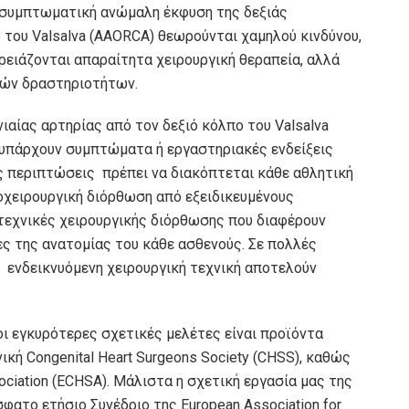
ασυμπτωματική ανώμαλη έκφυση της δεξιάς
 του Valsalva (AAORCA) θεωρούνται χαμηλού κινδύνου,
χρειάζονται απαραίτητα χειρουργική θεραπεία, αλλά
κών δραστηριοτήτων.
αίας αρτηρίας από τον δεξιό κόλπο του Valsalva
 υπάρχουν συμπτώματα ή εργαστηριακές ενδείξεις
ις περιπτώσεις πρέπει να διακόπτεται κάθε αθλητική
οχειρουργική διόρθωση από εξειδικευμένους
τεχνικές χειρουργικής διόρθωσης που διαφέρουν
ες της ανατομίας του κάθε ασθενούς. Σε πολλές
η ενδεικνυόμενη χειρουργική τεχνική αποτελούν
 εγκυρότερες σχετικές μελέτες είναι προϊόντα
κή Congenital Heart Surgeons Society (CHSS), καθώς
sociation (ECHSA). Μάλιστα η σχετική εργασία μας της
ατο ετήσιο Συνέδριο της European Association for