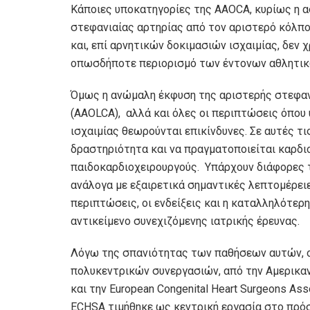
Κάποιες υποκατηγορίες της AAOCA, κυρίως η 
στεφανιαίας αρτηρίας από τον αριστερό κόλπο
και, επί αρνητικών δοκιμασιών ισχαιμίας, δεν 
οπωσδήποτε περιορισμό των έντονων αθλητι
Όμως η ανώμαλη έκφυση της αριστερής στεφανι
(AAOLCA), αλλά και όλες οι περιπτώσεις όπου
ισχαιμίας θεωρούνται επικίνδυνες. Σε αυτές τ
δραστηριότητα και να πραγματοποιείται καρδι
παιδοκαρδιοχειρουργούς. Υπάρχουν διάφορες 
ανάλογα με εξαιρετικά σημαντικές λεπτομέρει
περιπτώσεις, οι ενδείξεις και η καταλληλότερ
αντικείμενο συνεχιζόμενης ιατρικής έρευνας.
Λόγω της σπανιότητας των παθήσεων αυτών, οι
πολυκεντρικών συνεργασιών, από την Αμερικανι
και την European Congenital Heart Surgeons As
ECHSA τιμήθηκε ως κεντρική εργασία στο πρόσφ