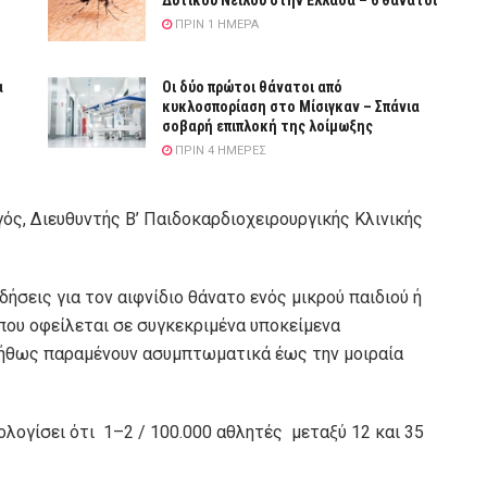
Δυτικού Νείλου στην Ελλάδα – 6 θάνατοι
ΠΡΙΝ 1 ΗΜΈΡΑ
α
Οι δύο πρώτοι θάνατοι από
κυκλοσπορίαση στο Μίσιγκαν – Σπάνια
σοβαρή επιπλοκή της λοίμωξης
ΠΡΙΝ 4 ΗΜΈΡΕΣ
ός, Διευθυντής Β’ Παιδοκαρδιοχειρουργικής Κλινικής
ήσεις για τον αιφνίδιο θάνατο ενός μικρού παιδιού ή
 που οφείλεται σε συγκεκριμένα υποκείμενα
υνήθως παραμένουν ασυμπτωματικά έως την μοιραία
λογίσει ότι 1–2 / 100.000 αθλητές μεταξύ 12 και 35