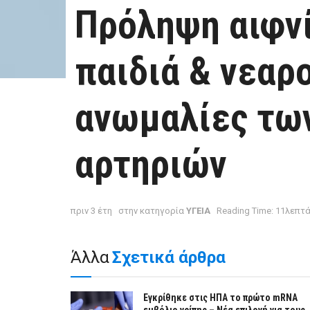
Πρόληψη αιφνί
παιδιά & νεαρ
ανωμαλίες τω
αρτηριών
πριν 3 έτη
στην κατηγορία
ΥΓΕΙΑ
Reading Time: 11λεπτ
Άλλα
Σχετικά άρθρα
Εγκρίθηκε στις ΗΠΑ το πρώτο mRNA