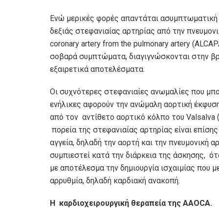
Ενώ μερικές φορές απαντάται ασυμπτωματική 
δεξιάς στεφανιαίας αρτηρίας από την πνευμονική 
coronary artery from the pulmonary artery (AL
σοβαρά συμπτώματα, διαγιγνώσκονται στην βρε
εξαιρετικά αποτελέσματα.
Οι συχνότερες στεφανιαίες ανωμαλίες που μπο
ενήλικες αφορούν την ανώμαλη αορτική έκφυση
από τον αντίθετο αορτικό κόλπο του Valsalva (A
πορεία της στεφανιαίας αρτηρίας είναι επίση
αγγεία, δηλαδή την αορτή και την πνευμονική α
συμπιεστεί κατά την διάρκεια της άσκησης, ότα
με αποτέλεσμα την δημιουργία ισχαιμίας που μ
αρρυθμία, δηλαδή καρδιακή ανακοπή.
Η καρδιοχειρουργική θεραπεία της AAOCA.