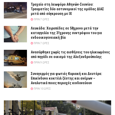
Τροχαίο στη λεωφόρο Αθηνών-Σουνίου:
Τραυματίες δύο αστυνομικοί της ομάδας ΔΙΑΣ
μετά από σύγκρουση με ΙΧ
ΠΡΙΝ 7 ΏΡΕΣ
Λευκάδα: Χειροπέδες σε 58χρονο μετά την
καταγγελία της 31χρονης συντρόφου του για
ενδοοικογενειακή βία
ΠΡΙΝ 7 ΏΡΕΣ
Ανασύρθηκε χωρίς τις αισθήσεις του ηλικιωμένος
από πηγάδι σε οικισμό της Αλεξανδρούπολης
ΠΡΙΝ 9 ΏΡΕΣ
Συναγερμός για φωτιές Κυριακή και Δευτέρα:
Επικίνδυνο κοκτέιλ ζέστης και ανέμων –
Αναλυτικά ποιες περιοχές κινδυνεύουν
ΠΡΙΝ 10 ΏΡΕΣ