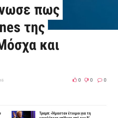
ίνωσε πως
nes της
Μόσχα και
0
0
0
πτά
υ
Τραμπ: «Ήμασταν έτοιμοι για τη