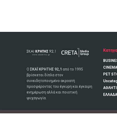
Κατηγο
BUSINE
CINEM
Ο
ΣΚΑΪ ΚΡΗΤΗΣ 92,1
από το 1995
PET ST
βρίσκεται δίπλα στον
συνειδητοποιημένο ακροατή
Uncate
προσφέροντας του έγκυρη και έγκαιρη
ΑΘΛΗΤΙ
ενημέρωση αλλά και ποιοτική
ΕΛΛΑΔ
ψυχαγωγία.