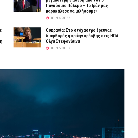
μεγαλύτερη επίθεση από τον Β’
Παγκόσμιο Πόλεμο – Το Ιράν μας
παρακάλεσε να μιλήσουμε»
ΠΡΙΝ 4 ΏΡΕΣ
ε
Ουκρανία: Στο στόχαστρο έρευνας
διαφθοράς η πρώην πρέσβης στις ΗΠΑ
ση
Όλγα Στεφανίσινα
ΠΡΙΝ 5 ΏΡΕΣ