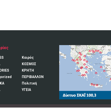
ρίες
SS
Καιρός
A
ΚΟΣΜΟΣ
ORIES
ΚΡΗΤΗ
gorized
ΠΕΡΙΒΑΛΛΟΝ
ΚΑ
Πολιτική
Α
ΥΓΕΙΑ