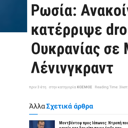
Ρωσία: Ανακο
κατέρριψε dro
Ουκρανίας σε 
Λένινγκραντ
πριν 3 έτη
στην κατηγορία
ΚΟΣΜΟΣ
Reading Time: 3λε
Άλλα
Σχετικά άρθρα
Μεντβέντεφ προς Ιάπωνες: Ντροπή πο