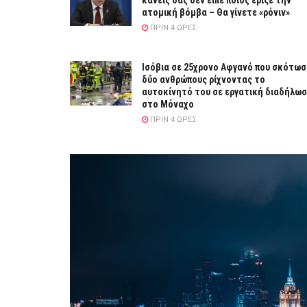
κανείς σας δεν είπε ποιος έριξε την
ατομική βόμβα – Θα γίνετε «ρόνιν»
ΠΡΙΝ 4 ΏΡΕΣ
Ισόβια σε 25χρονο Αφγανό που σκότωσ
δύο ανθρώπους ρίχνοντας το
αυτοκίνητό του σε εργατική διαδήλω
στο Μόναχο
ΠΡΙΝ 4 ΏΡΕΣ