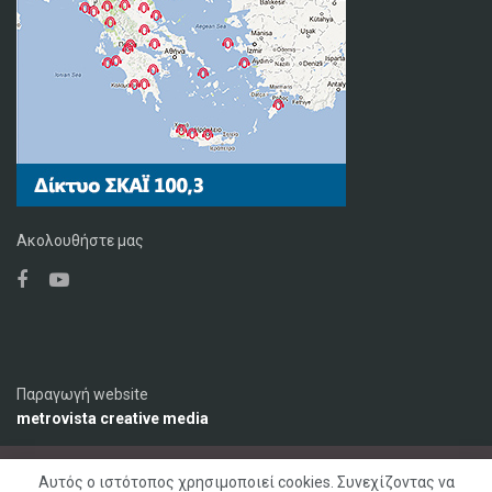
Ακολουθήστε μας
Παραγωγή website
metrovista creative media
Αυτός ο ιστότοπος χρησιμοποιεί cookies. Συνεχίζοντας να
Ο Σταθμός
Διαφήμιση
Επικοινωνία