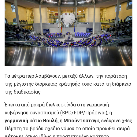
Tα μέτρα περιλαμβάνουν, μεταξύ άλλων, την παράταση
της μέγιστης διάρκειας κράτησής τους κατά τη διάρκεια
της διαδικασίας
Έπειτα από μακρά διελκυστίνδα στη γερμανική
κυβέρνηση συνασπισμού (SPD/FDP/Πράσινοι), η
γερμανική κάτω Βουλή,
η
Μπούντεσταγκ
, ενέκρινε χθες
Πέμπτη το βράδυ σχέδιο νόμου το οποίο προωθεί
σειρά
μέτρων,
όπως ιδίως η παρατεταμένη κράτηση