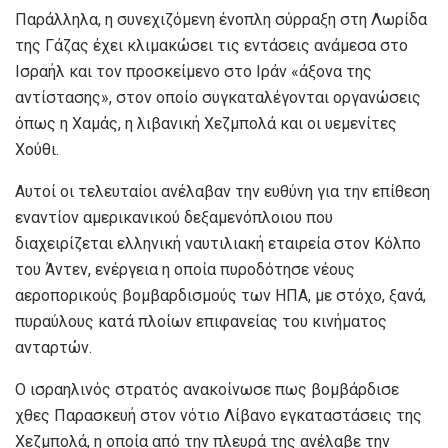
Παράλληλα, η συνεχιζόμενη ένοπλη σύρραξη στη Λωρίδα
της Γάζας έχει κλιμακώσει τις εντάσεις ανάμεσα στο
Ισραήλ και τον προσκείμενο στο Ιράν «άξονα της
αντίστασης», στον οποίο συγκαταλέγονται οργανώσεις
όπως η Χαμάς, η λιβανική Χεζμπολά και οι υεμενίτες
Χούθι.
Αυτοί οι τελευταίοι ανέλαβαν την ευθύνη για την επίθεση
εναντίον αμερικανικού δεξαμενόπλοιου που
διαχειρίζεται ελληνική ναυτιλιακή εταιρεία στον Κόλπο
του Άντεν, ενέργεια η οποία πυροδότησε νέους
αεροπορικούς βομβαρδισμούς των ΗΠΑ, με στόχο, ξανά,
πυραύλους κατά πλοίων επιφανείας του κινήματος
ανταρτών.
Ο ισραηλινός στρατός ανακοίνωσε πως βομβάρδισε
χθες Παρασκευή στον νότιο Λίβανο εγκαταστάσεις της
Χεζμπολά, η οποία από την πλευρά της ανέλαβε την