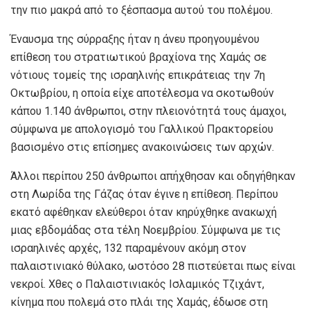
την πιο μακρά από το ξέσπασμα αυτού του πολέμου.
Έναυσμα της σύρραξης ήταν η άνευ προηγουμένου
επίθεση του στρατιωτικού βραχίονα της Χαμάς σε
νότιους τομείς της ισραηλινής επικράτειας την 7η
Οκτωβρίου, η οποία είχε αποτέλεσμα να σκοτωθούν
κάπου 1.140 άνθρωποι, στην πλειονότητά τους άμαχοι,
σύμφωνα με απολογισμό του Γαλλικού Πρακτορείου
βασισμένο στις επίσημες ανακοινώσεις των αρχών.
Άλλοι περίπου 250 άνθρωποι απήχθησαν και οδηγήθηκαν
στη Λωρίδα της Γάζας όταν έγινε η επίθεση. Περίπου
εκατό αφέθηκαν ελεύθεροι όταν κηρύχθηκε ανακωχή
μιας εβδομάδας στα τέλη Νοεμβρίου. Σύμφωνα με τις
ισραηλινές αρχές, 132 παραμένουν ακόμη στον
παλαιστινιακό θύλακο, ωστόσο 28 πιστεύεται πως είναι
νεκροί. Χθες ο Παλαιστινιακός Ισλαμικός Τζιχάντ,
κίνημα που πολεμά στο πλάι της Χαμάς, έδωσε στη