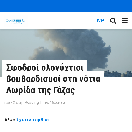
LIVE!
Σφοδροί ολονύχτιοι
βομβαρδισμοί στη νότια
Λωρίδα της Γάζας
πριν 3 έτη
Reading Time: 16λεπτά
Άλλα
Σχετικά άρθρα