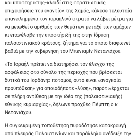
και υποστηρικτής-κλειδί στις στρατιωτικές
επιχειρήσεις του εναντίον της Χαμάς, κάλεσε τελευταία
επανειλημμένα τον ισραηλινό στρατό να λάβει μέτρα για
να μειωθεί ο αριθμός των θυμάτων μεταξύ των αμάχων
κι επανέλαβε την υποστήριξή της στην ίδρυση
παλαιστινιακού κράτους, ζήτημα για το οποίο διαφωνεί
βαθιά με την κυβέρνηση του Μπενιαμίν Νετανιάχου.
«Το Ισραήλ πρέπει να διατηρήσει τον έλεγχο της
ασφάλειας στο σύνολο της περιοχής που βρίσκεται
δυτικά του Ιορδάνη» ποταμού, αυτό είναι «αναγκαία
προϋπόθεση» για οποιαδήποτε «λύση», παρότι«έρχεται
σε πλήρη αντίθεση με την ιδέα της (παλαιστινιακής)
εθνικής κυριαρχίας», δήλωνε προχθές Πέμπτη ο κ.
Νετανιάχου.
Η συγκεκριμένη τοποθέτηση πυροδότησε κατακραυγή
από πλευράς Παλαιστινίων και παράλληλα ανέδειξε την