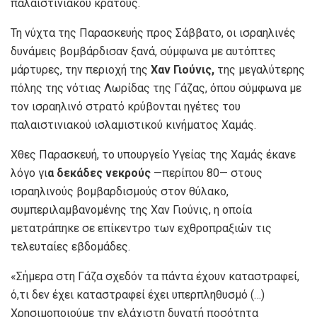
παλαιστινιακού κράτους.
Τη νύχτα της Παρασκευής προς Σάββατο, οι ισραηλινές
δυνάμεις βομβάρδισαν ξανά, σύμφωνα με αυτόπτες
μάρτυρες, την περιοχή της
Χαν Γιούνις,
της μεγαλύτερης
πόλης της νότιας Λωρίδας της Γάζας, όπου σύμφωνα με
τον ισραηλινό στρατό κρύβονται ηγέτες του
παλαιστινιακού ισλαμιστικού κινήματος Χαμάς.
Χθες Παρασκευή, το υπουργείο Υγείας της Χαμάς έκανε
λόγο γι
α δεκάδες νεκρούς
—περίπου 80— στους
ισραηλινούς βομβαρδισμούς στον θύλακο,
συμπεριλαμβανομένης της Χαν Γιούνις, η οποία
μετατράπηκε σε επίκεντρο των εχθροπραξιών τις
τελευταίες εβδομάδες.
«Σήμερα στη Γάζα σχεδόν τα πάντα έχουν καταστραφεί,
ό,τι δεν έχει καταστραφεί έχει υπερπληθυσμό (…)
Χρησιμοποιούμε την ελάχιστη δυνατή ποσότητα