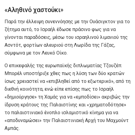
«Αληθινό χαστούκι»
Παρά την έλλειψη συνεννόησης με την Ουάσιγκτον για το
ζήτημα αυτό, το Ισραήλ έδωσε πράσινο φως για να
γίνονται παραδόσεις, μέσω του ισραηλινού λιμανιού της
Ασντότ, φορτίων αλευριού στη Λωρίδα της Γάζας,
σύμφωνα με τον Λευκό Οίκο.
Ο επικεφαλής της ευρωπαϊκής διπλωματίας Τζουζέπ
Μπορέλ υποστήριξε χθες πως η λύση των δύο κρατών
ίσως χρειαστεί να «επιβληθεί από το εξωτερικό», από τη
διεθνή κοινότητα, ενώ είπε επίσης πως το Ισραήλ
«δημιούργησε» τη Χαμάς για να «εμποδίσει» ακριβώς την
ίδρυση κράτους της Παλαιστίνης και «χρηματοδότησε»
το παλαιστινιακό ένοπλο ισλαμιστικό κίνημα για να
«αποδυναμώσει» την Παλαιστινιακή Αρχή του Μαχμούντ
Αμπάς.