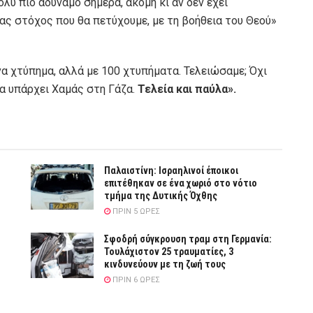
ολύ πιο αδύναμο σήμερα, ακόμη κι αν δεν έχει
νας στόχος που θα πετύχουμε, με τη βοήθεια του Θεού»
α χτύπημα, αλλά με 100 χτυπήματα. Τελειώσαμε; Όχι
να υπάρχει Χαμάς στη Γάζα.
Τελεία και παύλα».
Παλαιστίνη: Ισραηλινοί έποικοι
επιτέθηκαν σε ένα χωριό στο νότιο
τμήμα της Δυτικής Όχθης
ΠΡΙΝ 5 ΏΡΕΣ
Σφοδρή σύγκρουση τραμ στη Γερμανία:
Τουλάχιστον 25 τραυματίες, 3
κινδυνεύουν με τη ζωή τους
ΠΡΙΝ 6 ΏΡΕΣ