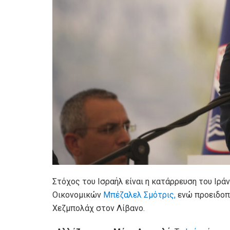
Στόχος του Ισραήλ είναι η κατάρρευση του Ιρά
Οικονομικών
Μπέζαλελ Σμότρις,
ενώ προειδοπο
Χεζμπολάχ στον Λίβανο.