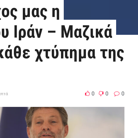
χος μας η
υ Ιράν – Μαζικά
 κάθε χτύπημα της
0
0
0
λεπτά