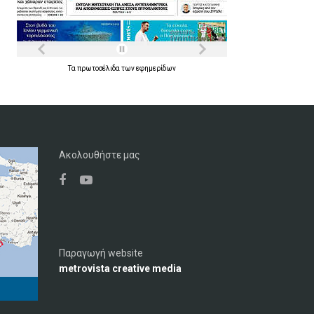
Τα
πρωτοσέλιδα
των
εφημερίδων
Ακολουθήστε μας
Παραγωγή website
metrovista creative media