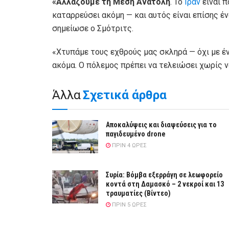
«Αλλάζουμε τη Μέση Ανατολή
. Το
Ιράν
είναι π
καταρρεύσει ακόμη — και αυτός είναι επίσης έ
σημείωσε ο Σμότριτς.
«Χτυπάμε τους εχθρούς μας σκληρά — όχι με έν
ακόμα. Ο πόλεμος πρέπει να τελειώσει χωρίς 
Άλλα
Σχετικά άρθρα
Αποκαλύψεις και διαψεύσεις για το
παγιδευμένο drone
ΠΡΙΝ 4 ΏΡΕΣ
Συρία: Βόμβα εξερράγη σε λεωφορείο
κοντά στη Δαμασκό – 2 νεκροί και 13
τραυματίες (Βίντεο)
ΠΡΙΝ 5 ΏΡΕΣ