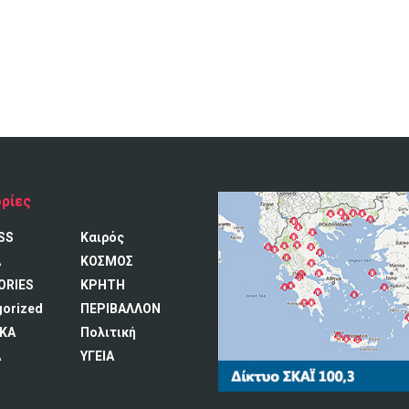
ρίες
SS
Καιρός
A
ΚΟΣΜΟΣ
ORIES
ΚΡΗΤΗ
gorized
ΠΕΡΙΒΑΛΛΟΝ
ΚΑ
Πολιτική
Α
ΥΓΕΙΑ