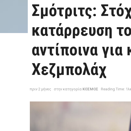
Σμότριτς: Στό
κατάρρευση το
αντίποινα για
Χεζμπολάχ
πριν 2 μήνες
στην κατηγορία
ΚΟΣΜΟΣ
Reading Time: 1