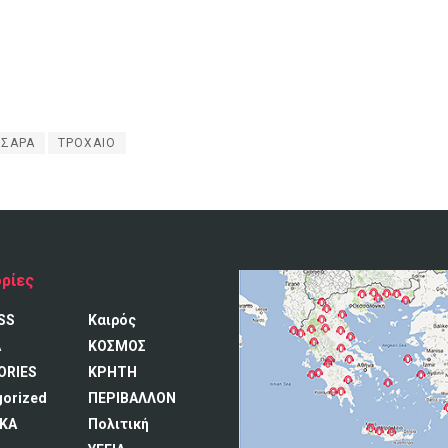
ΣΑΡΑ
ΤΡΟΧΑΙΟ
ρίες
SS
Καιρός
A
ΚΟΣΜΟΣ
ORIES
ΚΡΗΤΗ
gorized
ΠΕΡΙΒΑΛΛΟΝ
ΚΑ
Πολιτική