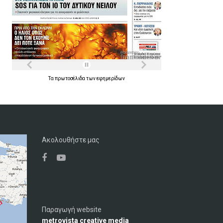
Τα
πρωτοσέλιδα
των
εφημερίδων
Ακολουθήστε μας
Παραγωγή website
metrovista creative media