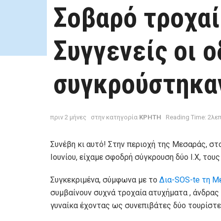
Σοβαρό τροχαί
Συγγενείς οι ο
συγκρούστηκα
πριν 2 μήνες
στην κατηγορία
ΚΡΗΤΗ
Reading Time: 2λε
Συνέβη κι αυτό! Στην περιοχή της Μεσαράς, στ
Ιουνίου, είχαμε σφοδρή σύγκρουση δύο Ι.Χ, το
Συγκεκριμένα, σύμφωνα με το
Δια-SOS-te τη Μ
συμβαίνουν συχνά τροχαία ατυχήματα , άνδρας
γυναίκα έχοντας ως συνεπιβάτες δύο τουρίστε