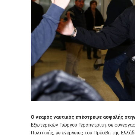
Ο νεαρός ναυτικός επέστρεψε ασφαλής στη
Εξωτερικών Γιώργου Γεραπετρίτη, σε συνεργασ
Πολιτικής, με ενέργειες του Πρέσβη της Ελλάδ