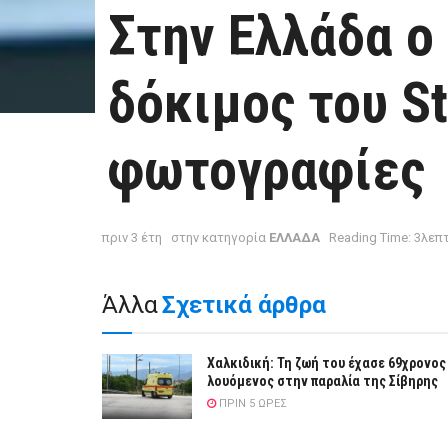
Στην Ελλάδα ο
δόκιμος του St
φωτογραφίες
πριν 3 έτη
στην κατηγορία
ΕΛΛΑΔΑ
Reading Time: 3λεπ
Άλλα
Σχετικά άρθρα
Χαλκιδική: Τη ζωή του έχασε 69χρονος
λουόμενος στην παραλία της Σίβηρης
ΠΡΙΝ 5 ΏΡΕΣ