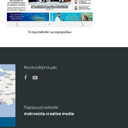
Τα
πρωτοσέλιδα
των
εφημερίδων
Ακολουθήστε μας
Παραγωγή website
metrovista creative media