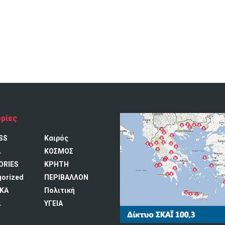
ρίες
SS
Καιρός
A
ΚΟΣΜΟΣ
ORIES
ΚΡΗΤΗ
gorized
ΠΕΡΙΒΑΛΛΟΝ
ΚΑ
Πολιτική
Α
ΥΓΕΙΑ