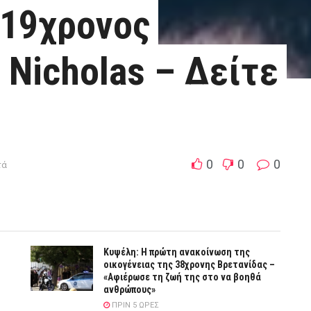
 19χρονος
 Nicholas – Δείτε
0
0
0
τά
Κυψέλη: Η πρώτη ανακοίνωση της
οικογένειας της 38χρονης Βρετανίδας –
«Αφιέρωσε τη ζωή της στο να βοηθά
ανθρώπους»
ΠΡΙΝ 5 ΏΡΕΣ