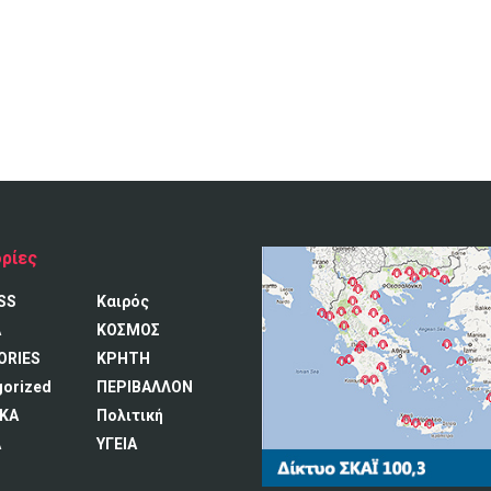
ρίες
SS
Καιρός
A
ΚΟΣΜΟΣ
ORIES
ΚΡΗΤΗ
gorized
ΠΕΡΙΒΑΛΛΟΝ
ΚΑ
Πολιτική
Α
ΥΓΕΙΑ