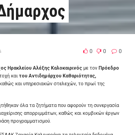
 Δήμαρχος
0
0
0
ά
ος Ηρακλείου Αλέξης Καλοκαιρινός
με τον
Πρόεδρο
ετοχή και
του Αντιδημάρχου Καθαριότητας,
 καθώς και υπηρεσιακών στελεχών, το πρωί της
ητήθηκαν όλα τα ζητήματα που αφορούν τη συνεργασία
διαχείρισης απορριμμάτων, καθώς και κομβικών έργων
 φάση προγραμματισμού.
ΕΣΔΑΚ Ζαχαρία Καλογεράκη τα τελευταία δεδομένα