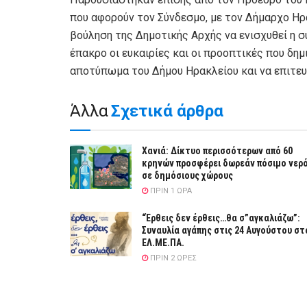
που αφορούν τον Σύνδεσμο, με τον Δήμαρχο Ηρ
βούληση της Δημοτικής Αρχής να ενισχυθεί η 
έπακρο οι ευκαιρίες και οι προοπτικές που δη
αποτύπωμα του Δήμου Ηρακλείου και να επιτευ
Άλλα
Σχετικά άρθρα
Χανιά: Δίκτυο περισσότερων από 60
κρηνών προσφέρει δωρεάν πόσιμο νερ
σε δημόσιους χώρους
ΠΡΙΝ 1 ΏΡΑ
“Έρθεις δεν έρθεις…θα σ”αγκαλιάζω”:
Συναυλία αγάπης στις 24 Αυγούστου στ
ΕΛ.ΜΕ.ΠΑ.
ΠΡΙΝ 2 ΏΡΕΣ