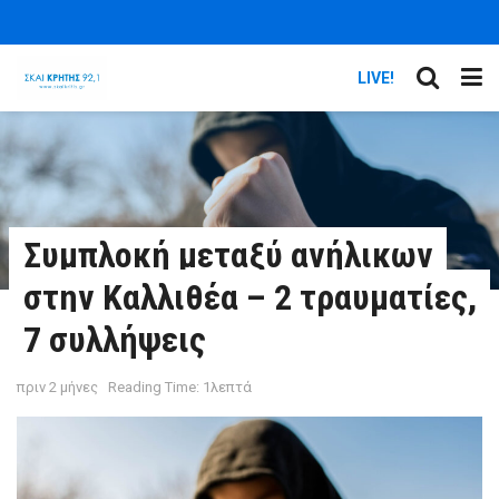
LIVE!
Συμπλοκή μεταξύ ανήλικων
στην Καλλιθέα – 2 τραυματίες,
7 συλλήψεις
πριν 2 μήνες
Reading Time: 1λεπτά