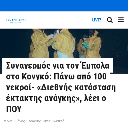
LIVE!
Συναγερμός για τον Έμπολα
στο Κονγκό: Πάνω από 100
νεκροί- «Διεθνής κατάσταση
έκτακτης ανάγκης», λέει ο
ΠΟΥ
πριν 3 μήνες
Reading Time: 1λεπτά