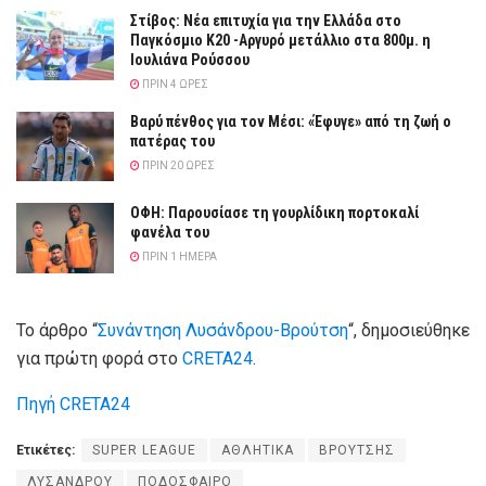
Στίβος: Νέα επιτυχία για την Ελλάδα στο
Παγκόσμιο Κ20 -Αργυρό μετάλλιο στα 800μ. η
Ιουλιάνα Ρούσσου
ΠΡΙΝ 4 ΏΡΕΣ
Βαρύ πένθος για τον Μέσι: «Έφυγε» από τη ζωή ο
πατέρας του
ΠΡΙΝ 20 ΏΡΕΣ
ΟΦΗ: Παρουσίασε τη γουρλίδικη πορτοκαλί
φανέλα του
ΠΡΙΝ 1 ΗΜΈΡΑ
Το άρθρο “
Συνάντηση Λυσάνδρου-Βρούτση
“, δημοσιεύθηκε
για πρώτη φορά στο
CRETA24
.
Πηγή CRETA24
Ετικέτες:
SUPER LEAGUE
ΑΘΛΗΤΙΚΑ
ΒΡΟΥΤΣΗΣ
ΛΥΣΑΝΔΡΟΥ
ΠΟΔΟΣΦΑΙΡΟ