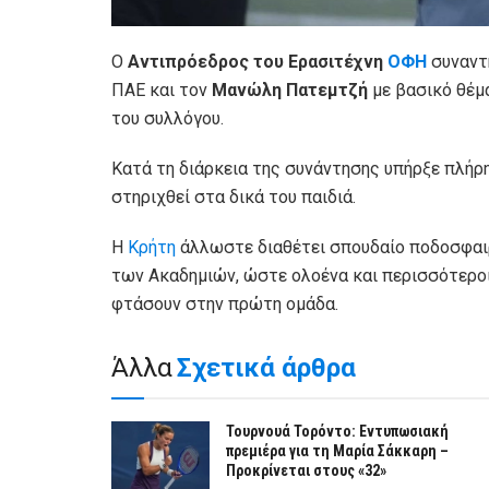
Ο
Αντιπρόεδρος του Ερασιτέχνη
ΟΦΗ
συναντή
ΠΑΕ και τον
Μανώλη Πατεμτζή
με βασικό θέμ
του συλλόγου.
Κατά τη διάρκεια της συνάντησης υπήρξε πλήρ
στηριχθεί στα δικά του παιδιά.
Η
Κρήτη
άλλωστε διαθέτει σπουδαίο ποδοσφαιρ
των Ακαδημιών, ώστε ολοένα και περισσότεροι
φτάσουν στην πρώτη ομάδα.
Άλλα
Σχετικά άρθρα
Τουρνουά Τορόντο: Εντυπωσιακή
πρεμιέρα για τη Μαρία Σάκκαρη –
Προκρίνεται στους «32»