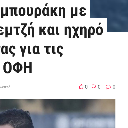
αμπουράκη με
εμτζή και ηχηρό
ας για τις
υ ΟΦΗ
0
0
0
1λεπτά