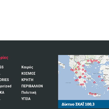
ρίες
SS
Καιρός
A
ΚΟΣΜΟΣ
ORIES
ΚΡΗΤΗ
gorized
ΠΕΡΙΒΑΛΛΟΝ
ΚΑ
Πολιτική
Α
ΥΓΕΙΑ