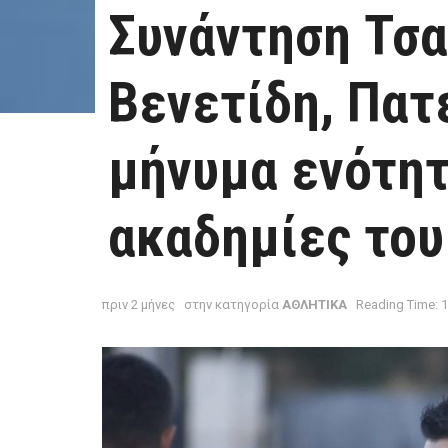
Συνάντηση Τσ
Βενετίδη, Πατ
μήνυμα ενότητ
ακαδημίες το
πριν 2 μήνες
στην κατηγορία
ΑΘΛΗΤΙΚΑ
Reading Time: 