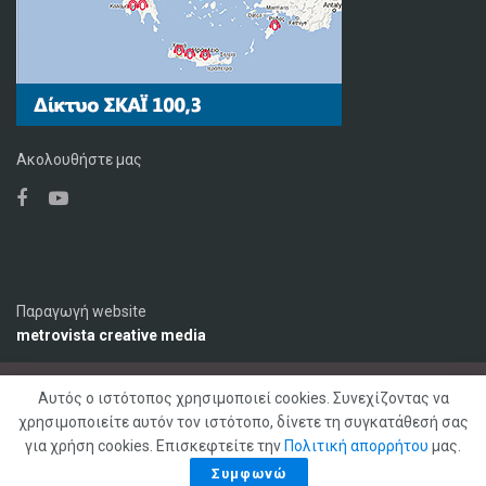
Ακολουθήστε μας
Παραγωγή website
metrovista creative media
Αυτός ο ιστότοπος χρησιμοποιεί cookies. Συνεχίζοντας να
Ο Σταθμός
Διαφήμιση
Επικοινωνία
χρησιμοποιείτε αυτόν τον ιστότοπο, δίνετε τη συγκατάθεσή σας
Πολιτική Απορρήτου
για χρήση cookies. Επισκεφτείτε την
Πολιτική απορρήτου
μας.
© 2020 ΣΚΑΪ ΚΡΗΤΗΣ 92,1 FM, Με επιφύλαξη παντός δικαιώματος
Συμφωνώ