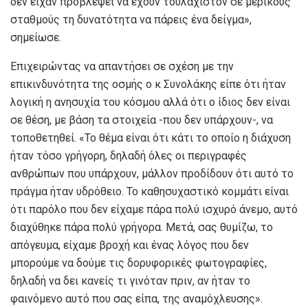
δεν είχαν προβλέψει να έχουν τουλάχιστον σε μερικούς
σταθμούς τη δυνατότητα να πάρεις ένα δείγμα»,
σημείωσε.
Επιχειρώντας να απαντήσει σε σχέση με την
επικινδυνότητα της οσμής ο κ Συνολάκης είπε ότι ήταν
λογική η ανησυχία του κόσμου αλλά ότι ο ίδιος δεν είναι
σε θέση, με βάση τα στοιχεία -που δεν υπάρχουν-, να
τοποθετηθεί. «Το θέμα είναι ότι κάτι το οποίο η διάχυση
ήταν τόσο γρήγορη, δηλαδή όλες οι περιγραφές
ανθρώπων που υπάρχουν, μάλλον προδίδουν ότι αυτό το
πράγμα ήταν υδρόθειο. Το καθησυχαστικό κομμάτι είναι
ότι παρόλο που δεν είχαμε πάρα πολύ ισχυρό άνεμο, αυτό
διαχύθηκε πάρα πολύ γρήγορα. Μετά, σας θυμίζω, το
απόγευμα, είχαμε βροχή και ένας λόγος που δεν
μπορούμε να δούμε τις δορυφορικές φωτογραφίες,
δηλαδή να δει κανείς τι γινόταν πριν, αν ήταν το
φαινόμενο αυτό που σας είπα, της αναμόχλευσης».