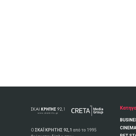
Κατηγο
BUSINE
CINEM
Ο
ΣΚΑΪ ΚΡΗΤΗΣ 92,1
από το 1995
PET ST