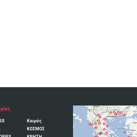
ρίες
SS
Καιρός
A
ΚΟΣΜΟΣ
ORIES
ΚΡΗΤΗ