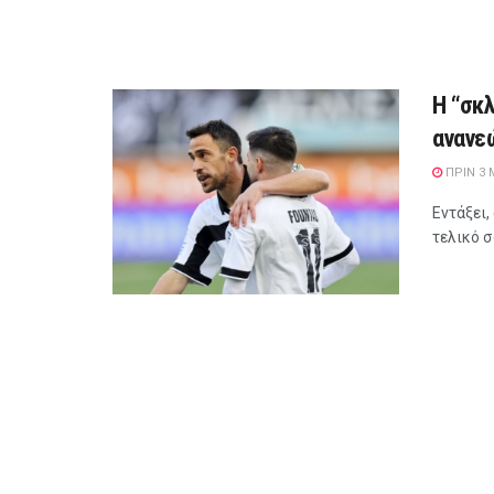
Η “σκ
ανανε
ΠΡΙΝ 3
Eντάξει,
τελικό σ