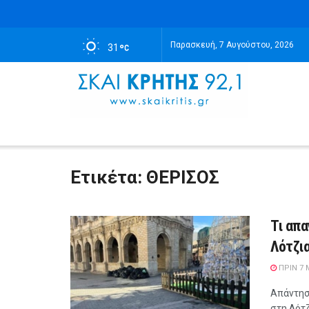
Παρασκευή, 7 Αυγούστου, 2026
31
Ετικέτα:
ΘΕΡΙΣΟΣ
Τι απα
Λότζια
ΠΡΙΝ 7
Απάντηση
στη Λότζ