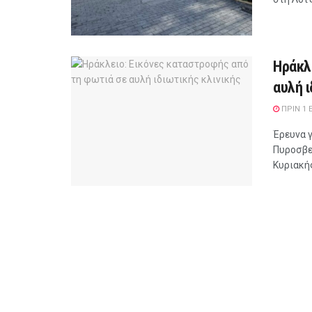
Ηράκλ
αυλή ι
ΠΡΙΝ 1 
Έρευνα 
Πυροσβε
Κυριακής 