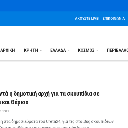
ΑΚΟΎΣΤΕ LIVE!
ΕΠΙΚΟΙΝΩΝΊΑ
ΑΡΧΙΚΉ
ΚΡΗΤΗ
ΕΛΛΑΔΑ
ΚΟΣΜΟΣ
ΠΕΡΙΒΑΛΛ
ντά η δημοτική αρχή για τα σκουπίδια σε
 και Θέρισο
 ΜΉΝΕΣ
 στα δημοσιεύματα του Creta24, για τις στοίβες σκουπιδιών
ια και τη Θέρισο τις ημέρες των γιορτών δίνει η ...