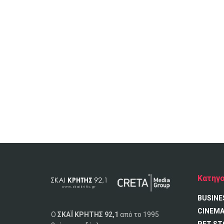
Κατηγο
BUSINE
CINEM
Ο
ΣΚΑΪ ΚΡΗΤΗΣ 92,1
από το 1995