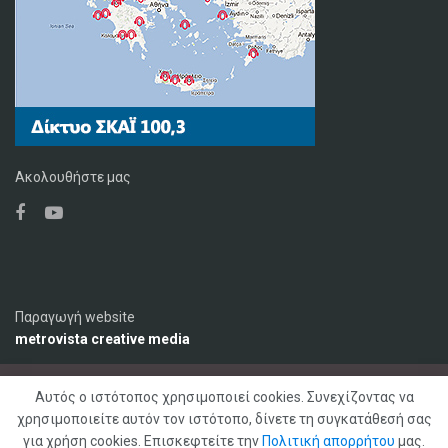
Ακολουθήστε μας
Παραγωγή website
metrovista creative media
Αυτός ο ιστότοπος χρησιμοποιεί cookies. Συνεχίζοντας να
Ο Σταθμός
Διαφήμιση
Επικοινωνία
χρησιμοποιείτε αυτόν τον ιστότοπο, δίνετε τη συγκατάθεσή σας
Πολιτική Απορρήτου
για χρήση cookies. Επισκεφτείτε την
Πολιτική απορρήτου
μας.