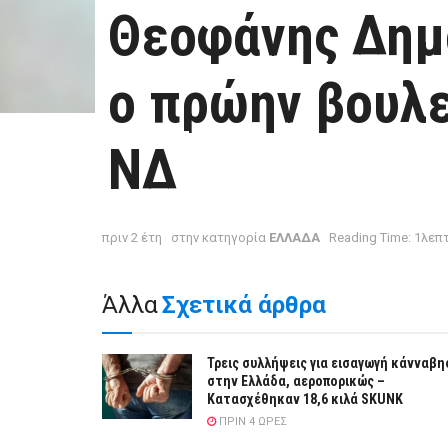
Θεοφάνης Δημ
ο πρώην βουλε
ΝΔ
πριν 2 έτη
στην κατηγορία
ΕΛΛΑΔΑ
Reading Time: 1λεπ
Άλλα
Σχετικά άρθρα
Τρεις συλλήψεις για εισαγωγή κάνναβη
στην Ελλάδα, αεροπορικώς –
Κατασχέθηκαν 18,6 κιλά SKUNK
ΠΡΙΝ 4 ΏΡΕΣ