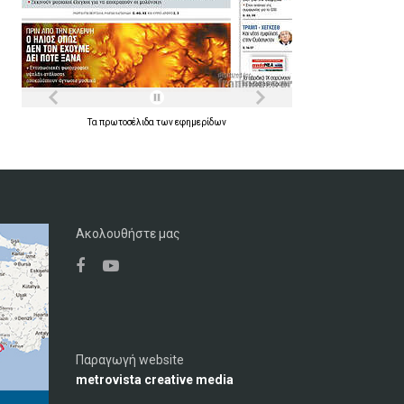
Τα
πρωτοσέλιδα
των
εφημερίδων
Ακολουθήστε μας
Παραγωγή website
metrovista creative media