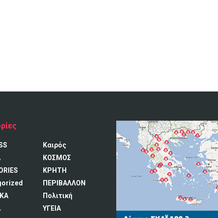
ρίες
SS
Καιρός
A
ΚΟΣΜΟΣ
ORIES
ΚΡΗΤΗ
gorized
ΠΕΡΙΒΑΛΛΟΝ
ΚΑ
Πολιτική
Α
ΥΓΕΙΑ