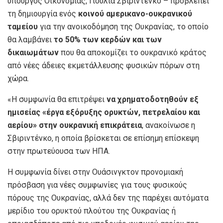
υπουργός Οικονομίας, Γιούλια Σβιριντένκο – προβλέπει
τη δημιουργία ενός
κοινού αμερικανο-ουκρανικού
ταμείου
για την ανοικοδόμηση της Ουκρανίας, το οποίο
θα λαμβάνει
το 50% των κερδών και των
δικαιωμάτων
που θα αποκομίζει το ουκρανικό κράτος
από νέες άδειες εκμετάλλευσης φυσικών πόρων στη
χώρα.
«Η συμφωνία θα επιτρέψει
να χρηματοδοτηθούν εξ
ημισείας «έργα εξόρυξης ορυκτών, πετρελαίου και
αερίου» στην ουκρανική επικράτεια
, ανακοίνωσε η
Σβιριντένκο, η οποία βρίσκεται σε επίσημη επίσκεψη
στην πρωτεύουσα των ΗΠΑ.
Η συμφωνία δίνει στην Ουάσινγκτον προνομιακή
πρόσβαση για νέες συμφωνίες για τους φυσικούς
πόρους της Ουκρανίας, αλλά δεν της παρέχει αυτόματα
μερίδιο του ορυκτού πλούτου της Ουκρανίας ή