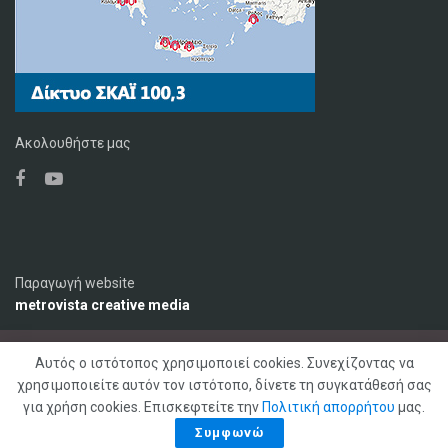
Ακολουθήστε μας
Παραγωγή website
metrovista creative media
Αυτός ο ιστότοπος χρησιμοποιεί cookies. Συνεχίζοντας να
Ο Σταθμός
Διαφήμιση
Επικοινωνία
χρησιμοποιείτε αυτόν τον ιστότοπο, δίνετε τη συγκατάθεσή σας
Πολιτική Απορρήτου
για χρήση cookies. Επισκεφτείτε την
Πολιτική απορρήτου
μας.
© 2020 ΣΚΑΪ ΚΡΗΤΗΣ 92,1 FM, Με επιφύλαξη παντός δικαιώματος
Συμφωνώ