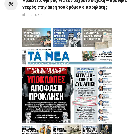
Ηράκλειο: Θρήνος για τον 55χρονο Μιχάλη – Βρέθηκε
νεκρός στην άκρη του δρόμου ο ποδηλάτης
0 SHARES