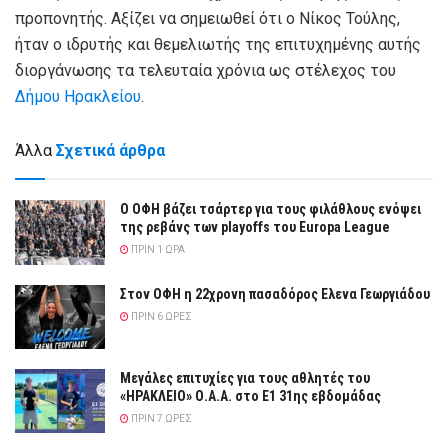
προπονητής. Αξίζει να σημειωθεί ότι ο Νίκος Τούλης,
ήταν ο ιδρυτής και θεμελιωτής της επιτυχημένης αυτής
διοργάνωσης τα τελευταία χρόνια ως στέλεχος του
Δήμου Ηρακλείου
.
Άλλα
Σχετικά άρθρα
Ο ΟΦΗ βάζει τσάρτερ για τους φιλάθλους ενόψει
της ρεβάνς των playoffs του Europa League
ΠΡΙΝ 1 ΏΡΑ
Στον ΟΦΗ η 22χρονη πασαδόρος Ελενα Γεωργιάδου
ΠΡΙΝ 6 ΏΡΕΣ
Μεγάλες επιτυχίες για τους αθλητές του
«ΗΡΑΚΛΕΙΟ» Ο.Α.Α. στο Ε1 31ης εβδομάδας
ΠΡΙΝ 7 ΏΡΕΣ