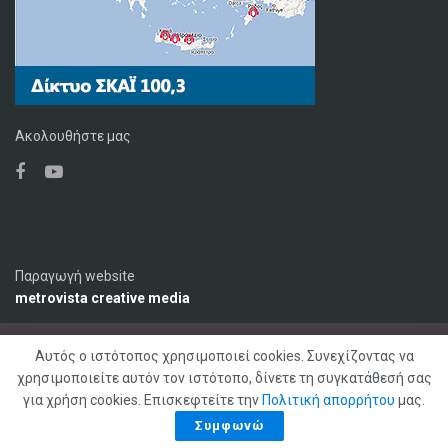
Ακολουθήστε μας
Παραγωγή website
metrovista creative media
Αυτός ο ιστότοπος χρησιμοποιεί cookies. Συνεχίζοντας να
Ο Σταθμός
Διαφήμιση
Επικοινωνία
χρησιμοποιείτε αυτόν τον ιστότοπο, δίνετε τη συγκατάθεσή σας
Πολιτική Απορρήτου
για χρήση cookies. Επισκεφτείτε την
Πολιτική απορρήτου
μας.
© 2020 ΣΚΑΪ ΚΡΗΤΗΣ 92,1 FM, Με επιφύλαξη παντός δικαιώματος
Συμφωνώ