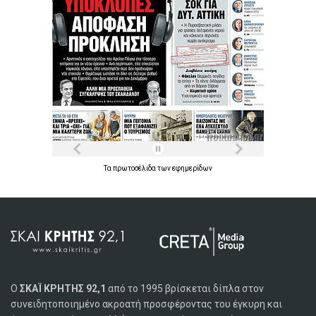
Τα
πρωτοσέλιδα
των
εφημερίδων
Ο
ΣΚΑΪ ΚΡΗΤΗΣ 92,1
από το 1995 βρίσκεται δίπλα στον
συνειδητοποιημένο ακροατή προσφέροντας του έγκυρη και