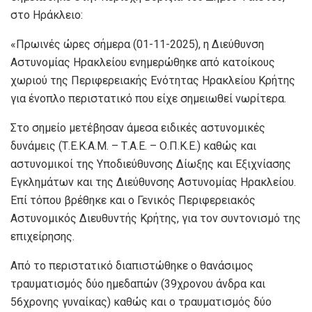
στο Ηράκλειο:
«Πρωινές ώρες σήμερα (01-11-2025), η Διεύθυνση
Αστυνομίας Ηρακλείου ενημερώθηκε από κατοίκους
χωριού της Περιφερειακής Ενότητας Ηρακλείου Κρήτης
για ένοπλο περιστατικό που είχε σημειωθεί νωρίτερα.
Στο σημείο μετέβησαν άμεσα ειδικές αστυνομικές
δυνάμεις (Τ.Ε.Κ.Α.Μ. – Τ.Α.Ε. – Ο.Π.Κ.Ε.) καθώς και
αστυνομικοί της Υποδιεύθυνσης Δίωξης και Εξιχνίασης
Εγκλημάτων και της Διεύθυνσης Αστυνομίας Ηρακλείου.
Επί τόπου βρέθηκε και ο Γενικός Περιφερειακός
Αστυνομικός Διευθυντής Κρήτης, για τον συντονισμό της
επιχείρησης.
Από το περιστατικό διαπιστώθηκε ο θανάσιμος
τραυματισμός δύο ημεδαπών (39χρονου άνδρα και
56χρονης γυναίκας) καθώς και ο τραυματισμός δύο