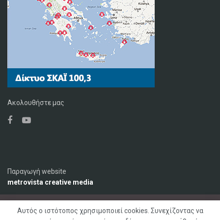
Ακολουθήστε μας
Παραγωγή website
metrovista creative media
Αυτός ο ιστότοπος χρησιμοποιεί cookies. Συνεχίζοντας να
Ο Σταθμός
Διαφήμιση
Επικοινωνία