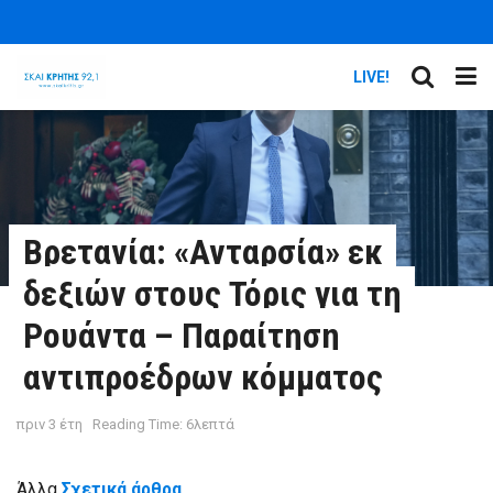
LIVE!
Βρετανία: «Ανταρσία» εκ
δεξιών στους Τόρις για τη
Ρουάντα – Παραίτηση
αντιπροέδρων κόμματος
πριν 3 έτη
Reading Time: 6λεπτά
Άλλα
Σχετικά άρθρα