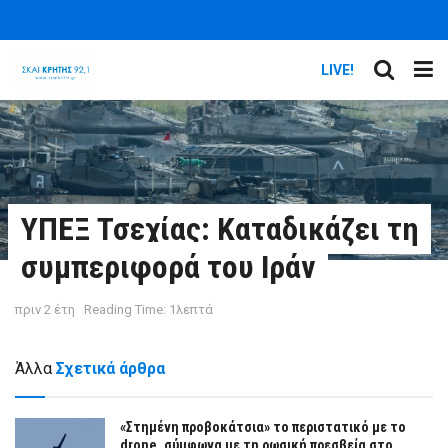
LIVE!
ΥΠΕΞ Τσεχίας: Καταδικάζει τη
συμπεριφορά του Ιράν
πριν 2 έτη
Reading Time: 1λεπτά
Άλλα
Σχετικά άρθρα
«Στημένη προβοκάτσια» το περιστατικό με το
drone, σύμφωνα με τη ρωσική πρεσβεία στο