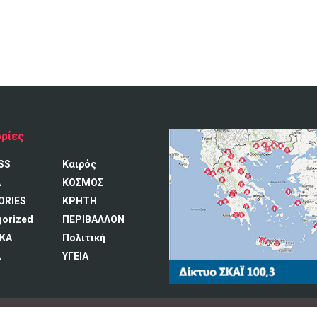
ρίες
SS
Καιρός
A
ΚΟΣΜΟΣ
ORIES
ΚΡΗΤΗ
gorized
ΠΕΡΙΒΑΛΛΟΝ
ΚΑ
Πολιτική
Α
ΥΓΕΙΑ