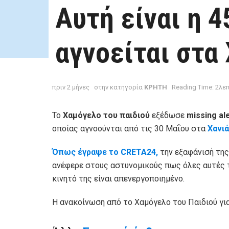
Αυτή είναι η 
αγνοείται στα 
πριν 2 μήνες
στην κατηγορία
ΚΡΗΤΗ
Reading Time: 2λε
Το
Χαμόγελο του παιδιού
εξέδωσε
missing al
οποίας αγνοούνται από τις 30 Μαΐου στα
Χανιά
Όπως έγραψε το CRETA24,
την εξαφάνισή της
ανέφερε στους αστυνομικούς πως όλες αυτές τη
κινητό της είναι απενεργοποιημένο.
Η ανακοίνωση από το Χαμόγελο του Παιδιού για