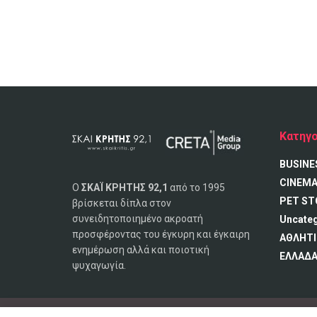
Κατηγο
BUSINE
CINEM
Ο
ΣΚΑΪ ΚΡΗΤΗΣ 92,1
από το 1995
PET ST
βρίσκεται δίπλα στον
συνειδητοποιημένο ακροατή
Uncate
προσφέροντας του έγκυρη και έγκαιρη
ΑΘΛΗΤΙ
ενημέρωση αλλά και ποιοτική
ΕΛΛΑΔ
ψυχαγωγία.