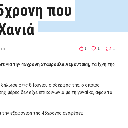
45χρονη που
Χανιά
0
0
0
πτά
ert
για την
45χρονη Σταυρούλα Λεβεντάκη,
τα ίχνη της
.
 δήλωσε στις 8 Iουνίου ο αδερφός της, ο οποίος
ς μέρες δεν είχε επικοινωνία με τη γυναίκα, αφού το
 την εξαφάνιση της 45χρονης αναφέρει: