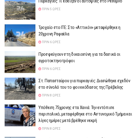
Πυρκαγιές: Τι έδειξαν οι αυτοψίες στο Ρέθυμνο
ΠΡΙΝ 5 ΏΡΕΣ
Τροχαίο στο ΙΤΕ: Στο «Αττικόν» μεταφέρθηκε η
20χρονη Ραφαέλα
ΠΡΙΝ 6 ΏΡΕΣ
Προσφεύγουν στη δικαιοσύνη για τα δασικά οι
αγροτοκτηνοτρόφοι
ΠΡΙΝ 6 ΏΡΕΣ
Στ. Παπασταύρου για πυρκαγιές: Διασώθηκε σχεδόν
στο σύνολό του το φοινικόδασος της Πρέβελης
ΠΡΙΝ 8 ΏΡΕΣ
Υπόθεση 75χρονης στα Χανιά: Την εντόπισε
περιπολικό, μεταφέρθηκε στο Αστυνομικό Τμήμα και
λίγες ημέρες μετά βρέθηκε νεκρή
ΠΡΙΝ 8 ΏΡΕΣ