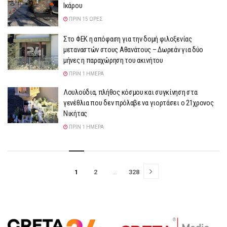
Ικάρου
ΠΡΙΝ 15 ΏΡΕΣ
Στο ΦΕΚ η απόφαση για την δομή φιλοξενίας
μεταναστών στους Αθανάτους – Δωρεάν για δύο
μήνες η παραχώρηση του ακινήτου
ΠΡΙΝ 1 ΗΜΈΡΑ
Λουλούδια, πλήθος κόσμου και συγκίνηση στα
γενέθλια που δεν πρόλαβε να γιορτάσει ο 21χρονος
Νικήτας
ΠΡΙΝ 1 ΗΜΈΡΑ
1
2
…
328