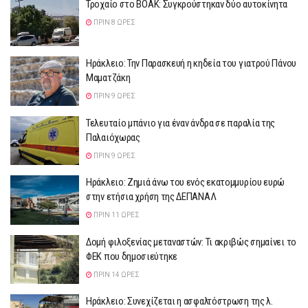
Τροχαίο στο ΒΟΑΚ: Συγκρούστηκαν δύο αυτοκίνητα
ΠΡΙΝ 8 ΏΡΕΣ
Ηράκλειο: Την Παρασκευή η κηδεία του γιατρού Πάνου
Μαματζάκη
ΠΡΙΝ 9 ΏΡΕΣ
Τελευταίο μπάνιο για έναν άνδρα σε παραλία της
Παλαιόχωρας
ΠΡΙΝ 9 ΏΡΕΣ
Ηράκλειο: Ζημιά άνω του ενός εκατομμυρίου ευρώ
στην ετήσια χρήση της ΔΕΠΑΝΑΛ
ΠΡΙΝ 11 ΏΡΕΣ
Δομή φιλοξενίας μεταναστών: Τι ακριβώς σημαίνει το
ΦΕΚ που δημοσιεύτηκε
ΠΡΙΝ 14 ΏΡΕΣ
Ηράκλειο: Συνεχίζεται η ασφαλτόστρωση της λ.