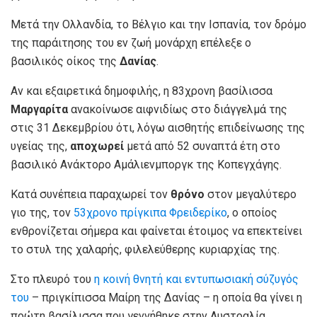
Μετά την Ολλανδία, το Βέλγιo και την Ισπανία, τον δρόμο
της παράιτησης του εν ζωή μονάρχη επέλεξε ο
βασιλικός οίκος της
Δανίας
.
Αν και εξαιρετικά δημοφιλής, η 83χρονη βασίλισσα
Μαργαρίτα
ανακοίνωσε αιφνιδίως στο διάγγελμά της
στις 31 Δεκεμβρίου ότι, λόγω αισθητής επιδείνωσης της
υγείας της,
αποχωρεί
μετά από 52 συναπτά έτη στο
βασιλικό Ανάκτορο Αμάλιενμποργκ της Κοπεγχάγης.
Κατά συνέπεια παραχωρεί τον
θρόνο
στον μεγαλύτερο
γιο της, τον
53χρονο πρίγκιπα Φρειδερίκο
, ο οποίος
ενθρονίζεται σήμερα και φαίνεται έτοιμος να επεκτείνει
το στυλ της χαλαρής, φιλελεύθερης κυριαρχίας της.
Στο πλευρό του
η κοινή θνητή και εντυπωσιακή σύζυγός
του
– πριγκίπισσα Μαίρη της Δανίας – η οποία θα γίνει η
πρώτη βασίλισσα που γεννήθηκε στην Αυστραλία.