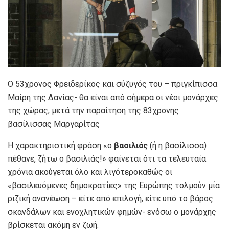
Ο 53χρονος Φρειδερίκος και σύζυγός του – πριγκίπισσα
Μαίρη της Δανίας- θα είναι από σήμερα οι νέοι μονάρχες
της χώρας, μετά την παραίτηση της 83χρονης
βασίλισσας Μαργαρίτας
Η χαρακτηριστική φράση «ο
βασιλιάς
(ή η βασίλισσα)
πέθανε, ζήτω ο βασιλιάς!» φαίνεται ότι τα τελευταία
χρόνια ακούγεται όλο και λιγότεροκαθώς οι
«βασιλευόμενες δημοκρατίες» της Ευρώπης τολμούν μία
ριζική ανανέωση – είτε από επιλογή, είτε υπό το βάρος
σκανδάλων και ενοχλητικών φημών- ενόσω ο μονάρχης
βρίσκεται ακόμη εν ζωή.