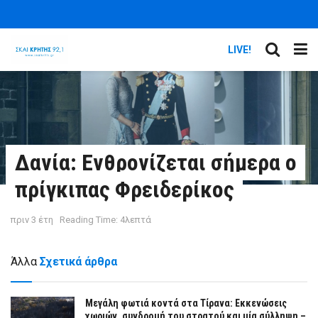
LIVE!
Δανία: Ενθρονίζεται σήμερα ο
πρίγκιπας Φρειδερίκος
πριν 3 έτη
Reading Time: 4λεπτά
Άλλα
Σχετικά άρθρα
Μεγάλη φωτιά κοντά στα Τίρανα: Εκκενώσεις
χωριών, συνδρομή του στρατού και μία σύλληψη –