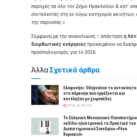
παροχές σε όλο τον Δήμο Ηρακλείου» & κατ΄ επέ
συντελεστές στη εν λόγω κατηγορία ακινήτων,
της παρούσας.»
Σύμφωνα με την ανακοίνωση – απάντηση
η Λότ
διορθωτικές ενέργειες
προκειμένου να διασφ
προϋπολογισμός για το 2026.
Άλλα
Σχετικά άρθρα
Ελαφονήσι: Οδηγούσαν τα αυτοκίνητα
στο πάρκινγκ που εργάζονται και
κατέληξαν με χειροπέδες
ΠΡΙΝ 45 ΛΕΠΤΆ
Το Ελληνικό Μεσογειακό Πανεπιστήμιο
εκδίδει ηλεκτρονικά τα Πρακτικά του
Διεπιστημονικού Συνεδρίου «Ρένα
Κυριακού»