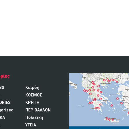
ρίες
SS
Καιρός
A
ΚΟΣΜΟΣ
ORIES
ΚΡΗΤΗ
gorized
ΠΕΡΙΒΑΛΛΟΝ
ΚΑ
Πολιτική
Α
ΥΓΕΙΑ