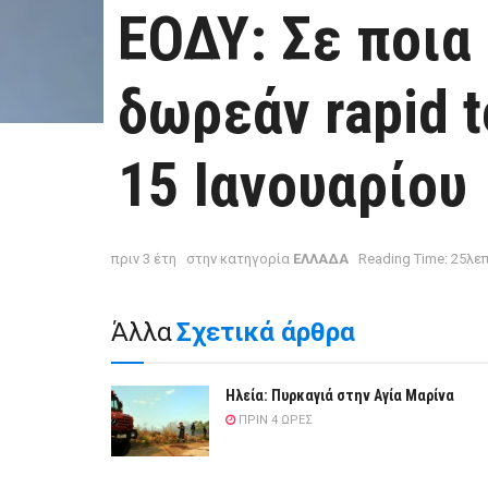
ΕΟΔΥ: Σε ποια 
δωρεάν rapid 
15 Ιανουαρίου
πριν 3 έτη
στην κατηγορία
ΕΛΛΑΔΑ
Reading Time: 25λε
Άλλα
Σχετικά άρθρα
Ηλεία: Πυρκαγιά στην Αγία Μαρίνα
ΠΡΙΝ 4 ΏΡΕΣ