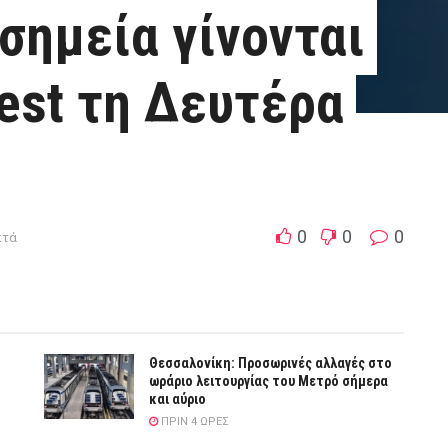
σημεία γίνονται
test τη Δευτέρα
0
0
0
πτά
Θεσσαλονίκη: Προσωρινές αλλαγές στο
ωράριο λειτουργίας του Μετρό σήμερα
και αύριο
ΠΡΙΝ 4 ΏΡΕΣ