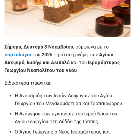
Σήμερα, Δευτέρα 3 Νοεμβρίου
, σύμφωνα με το
εορτολόγιο
του
2025
τιμάται η μνήμη των
Αγίων
Ακεψιμά, Ιωσήφ και Αειθαλά
και του
Ιερομάρτυρος
Γεωργίου Νεαπολίτου του νέου
.
Ειδικότερα τιμώνται:
Η Ανακομιδή των Ιερών Λειψάνων του Αγίου
Γεωργίου του Μεγαλομάρτυρα και Τροπαιοφόρου
Η Ανάμνηση των εγκαινίων του Ιερού Ναού του
Αγίου Γεωργίου στη Λύδδα της Ιόππης
Ο Άγιος Γεώργιος ο Νέος Ιερομάρτυρας και