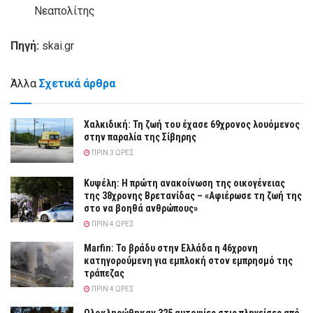
Νεαπολίτης
Πηγή:
skai.gr
Άλλα
Σχετικά άρθρα
Χαλκιδική: Τη ζωή του έχασε 69χρονος λουόμενος
στην παραλία της Σίβηρης
ΠΡΙΝ 3 ΏΡΕΣ
Κυψέλη: Η πρώτη ανακοίνωση της οικογένειας
της 38χρονης Βρετανίδας – «Αφιέρωσε τη ζωή της
στο να βοηθά ανθρώπους»
ΠΡΙΝ 4 ΏΡΕΣ
Marfin: Το βράδυ στην Ελλάδα η 46χρονη
κατηγορούμενη για εμπλοκή στον εμπρησμό της
τράπεζας
ΠΡΙΝ 4 ΏΡΕΣ