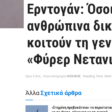
Ερντογάν: Όσοι
ανθρώπινα δι
κοιτούν τη γε
«Φύρερ Νεταν
πριν 3 έτη
στην κατηγορία
ΚΟΣΜΟΣ
Reading Time: 3λε
Άλλα
Σχετικά άρθρα
«Στημένη προβοκάτσια» το περιστατι