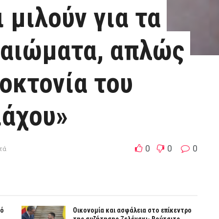
 μιλούν για τα
καιώματα, απλώς
νοκτονία του
ιάχου»
0
0
0
πτά
κό
Οικονομία και ασφάλεια στο επίκεντρο