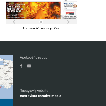
Τα
πρωτοσέλιδα
των
εφημερίδων
Ακολουθήστε μας
Παραγωγή website
metrovista creative media