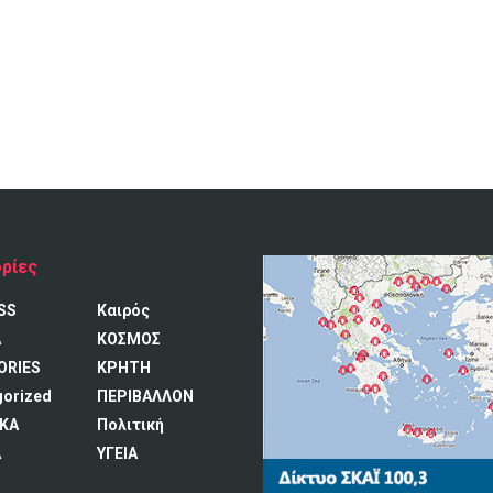
ρίες
SS
Καιρός
A
ΚΟΣΜΟΣ
ORIES
ΚΡΗΤΗ
gorized
ΠΕΡΙΒΑΛΛΟΝ
ΚΑ
Πολιτική
Α
ΥΓΕΙΑ