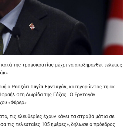
 κατά της τρομοκρατίας μέχρι να αποξηρανθεί τελείως
ράκ»
ευή ο
Ρετζέπ Ταγίπ Ερντογάν,
κατηγορώντας τη εκ
 Ισραήλ στη Λωρίδα της Γάζας. Ο Ερντογάν
χου «Φύρερ».
τα, τις ελευθερίες έχουν κάνει τα στραβά μάτια σε
υσα τις τελευταίες 105 ημέρες», δήλωσε ο πρόεδρος