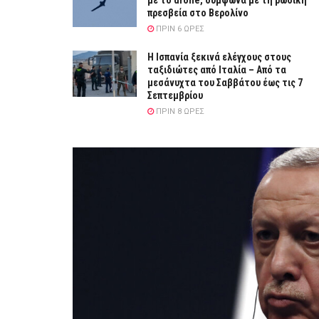
με το drone, σύμφωνα με τη ρωσική
πρεσβεία στο Βερολίνο
ΠΡΙΝ 6 ΏΡΕΣ
Η Ισπανία ξεκινά ελέγχους στους
ταξιδιώτες από Ιταλία – Από τα
μεσάνυχτα του Σαββάτου έως τις 7
Σεπτεμβρίου
ΠΡΙΝ 8 ΏΡΕΣ