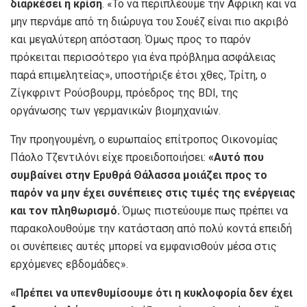
διαρκέσει η κρίση
. «Το να περιπλέουμε την Αφρική και να
μην περνάμε από τη διώρυγα του Σουέζ είναι πιο ακριβό
και μεγαλύτερη απόσταση. Όμως προς το παρόν
πρόκειται περισσότερο για ένα πρόβλημα ασφάλειας
παρά επιμελητείας», υποστήριξε έτσι χθες, Τρίτη, ο
Ζίγκφριντ Ρούσβουρμ, πρόεδρος της BDI, της
οργάνωσης των γερμανικών βιομηχανιών.
Την προηγουμένη, ο ευρωπαίος επίτροπος Οικονομίας
Πάολο Τζεντιλόνι είχε προειδοποιήσει:
«Αυτό που
συμβαίνει στην Ερυθρά Θάλασσα μοιάζει προς το
παρόν να μην έχει συνέπειες στις τιμές της ενέργειας
και τον πληθωρισμό.
Όμως πιστεύουμε πως πρέπει να
παρακολουθούμε την κατάσταση από πολύ κοντά επειδή
οι συνέπειες αυτές μπορεί να εμφανισθούν μέσα στις
ερχόμενες εβδομάδες».
«Πρέπει να υπενθυμίσουμε ότι η κυκλοφορία δεν έχει