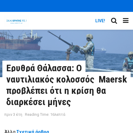
LIVE!
Ερυθρά Θάλασσα: Ο
ναυτιλιακός κολοσσός Maersk
προβλέπει ότι η κρίση θα
διαρκέσει μήνες
πριν 3 έτη
Reading Time: 16λεπτά
Άλλα
Σχετικά άρθρα