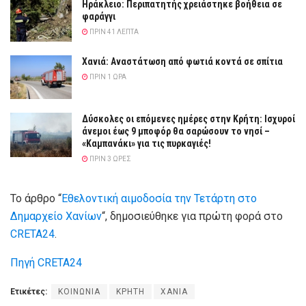
Ηράκλειο: Περιπατητής χρειάστηκε βοήθεια σε
φαράγγι
ΠΡΙΝ 41 ΛΕΠΤΆ
Χανιά: Αναστάτωση από φωτιά κοντά σε σπίτια
ΠΡΙΝ 1 ΏΡΑ
Δύσκολες οι επόμενες ημέρες στην Κρήτη: Ισχυροί
άνεμοι έως 9 μποφόρ θα σαρώσουν το νησί –
«Καμπανάκι» για τις πυρκαγιές!
ΠΡΙΝ 3 ΏΡΕΣ
Το άρθρο “
Εθελοντική αιμοδοσία την Τετάρτη στο
Δημαρχείο Χανίων
“, δημοσιεύθηκε για πρώτη φορά στο
CRETA24
.
Πηγή CRETA24
Ετικέτες:
ΚΟΙΝΩΝΙΑ
ΚΡΗΤΗ
ΧΑΝΙΑ