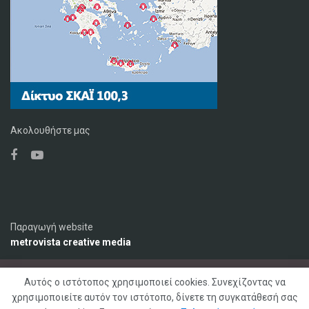
Ακολουθήστε μας
Παραγωγή website
metrovista creative media
Αυτός ο ιστότοπος χρησιμοποιεί cookies. Συνεχίζοντας να
Ο Σταθμός
Διαφήμιση
Επικοινωνία
χρησιμοποιείτε αυτόν τον ιστότοπο, δίνετε τη συγκατάθεσή σας
Πολιτική Απορρήτου