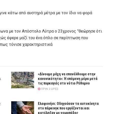
γινε κάτω από αυστηρά μέτρα με τον ίδιο να φορά
ωνα με τον Απόστολο Λύτρα ο 23χρονος ”θεώρησε ότι
χώς έφερε μαζί του ένα όπλο σε περίπτωση που
 όπως τόνισε χαρακτηριστικά
«Δίνουμε μάχη να επανέλθουμε στην
ι
κανονικότητα»: Η επόμενη μέρα μετά
τις πυρκαγιές στο νότιο Ρέθυμνο
ΠΡΙΝ 2 ΏΡΕΣ
ς
Ελαφονήσι: Οδηγούσαν τα αυτοκίνητα
στο πάρκινγκ που εργάζονται και
κατέληξαν με χειροπέδες