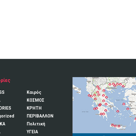
ρίες
SS
Καιρός
A
ΚΟΣΜΟΣ
ORIES
ΚΡΗΤΗ
gorized
ΠΕΡΙΒΑΛΛΟΝ
ΚΑ
Πολιτική
Α
ΥΓΕΙΑ