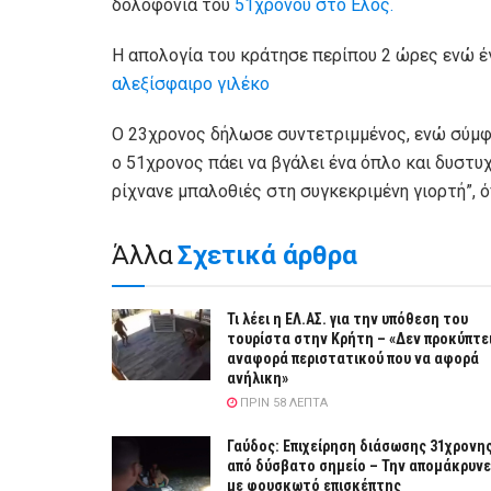
δολοφονία του
51χρονου στο Έλος.
Η απολογία του κράτησε περίπου 2 ώρες ενώ έ
αλεξίσφαιρο γιλέκο
O 23χρονος δήλωσε συντετριμμένος, ενώ σύμφ
ο 51χρονος πάει να βγάλει ένα όπλο και δυστυ
ρίχνανε μπαλοθιές στη συγκεκριμένη γιορτή”,
Άλλα
Σχετικά άρθρα
Τι λέει η ΕΛ.ΑΣ. για την υπόθεση του
τουρίστα στην Κρήτη – «Δεν προκύπτε
αναφορά περιστατικού που να αφορά
ανήλικη»
ΠΡΙΝ 58 ΛΕΠΤΆ
Γαύδος: Επιχείρηση διάσωσης 31χρονη
από δύσβατο σημείο – Την απομάκρυνε
με φουσκωτό επισκέπτης