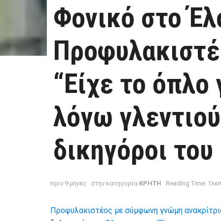
Φονικό στο Έλ
Προφυλακιστέο
“Είχε το όπλο
λόγω γλεντιού”
δικηγόροι του
πριν 9 μήνες
στην κατηγορία
ΚΡΗΤΗ
Reading Time: 1λε
Προφυλακιστέος με σύμφωνη γνώμη ανακρίτρια