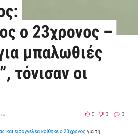
ος:
ς ο 23χρονος –
 για μπαλωθιές
, τόνισαν οι
0
0
0
πτά
ς και εισαγγελέα κρίθηκε ο 23χρονος
για τη